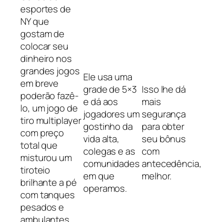
esportes de
NY que
gostam de
colocar seu
dinheiro nos
grandes jogos
Ele usa uma
em breve
grade de 5×3
Isso lhe dá
poderão fazê-
e dá aos
mais
lo, um jogo de
jogadores um
segurança
tiro multiplayer
gostinho da
para obter
com preço
vida alta,
seu bônus
total que
colegas e as
com
misturou um
comunidades
antecedência,
tiroteio
em que
melhor.
brilhante a pé
operamos.
com tanques
pesados e
ambulantes