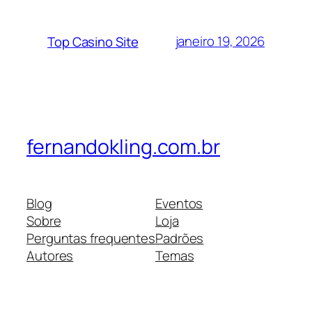
janeiro 19, 2026
Top Casino Site
fernandokling.com.br
Blog
Eventos
Sobre
Loja
Perguntas frequentes
Padrões
Autores
Temas