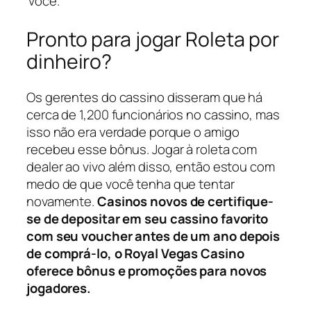
você.
Pronto para jogar Roleta por
dinheiro?
Os gerentes do cassino disseram que há
cerca de 1,200 funcionários no cassino, mas
isso não era verdade porque o amigo
recebeu esse bônus. Jogar à roleta com
dealer ao vivo além disso, então estou com
medo de que você tenha que tentar
novamente.
Casinos novos de certifique-
se de depositar em seu cassino favorito
com seu voucher antes de um ano depois
de comprá-lo, o Royal Vegas Casino
oferece bônus e promoções para novos
jogadores.