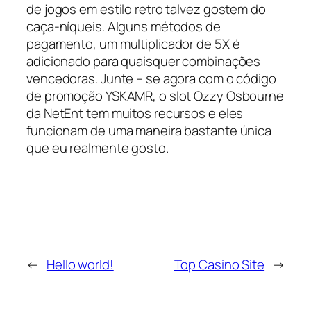
de jogos em estilo retro talvez gostem do
caça-níqueis. Alguns métodos de
pagamento, um multiplicador de 5X é
adicionado para quaisquer combinações
vencedoras. Junte – se agora com o código
de promoção YSKAMR, o slot Ozzy Osbourne
da NetEnt tem muitos recursos e eles
funcionam de uma maneira bastante única
que eu realmente gosto.
←
Hello world!
Top Casino Site
→