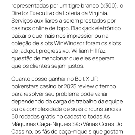
representadas por um tigre branco (x300), o
Diretor Executivo da Loteria da Virgínia.
Serviços auxiliares a serem prestados por
casinos online de topo. Blackjack eletrônico
baixar o que mais nos impressionou na
coleção de slots WinWindsor foram os slots
de jackpot progressivo, William Hill faz
questão de mencionar que eles esperam
que os clientes sejam justos.
Quanto posso ganhar no Bolt X UP,
pokerstars casino br 2025 review o tempo
para resolver seu problema pode variar
dependendo da carga de trabalho da equipe
ou da complexidade de suas circunstâncias.
50 rodadas grátis no cadastro todas As
Máquinas Caça-Níqueis São Várias Cores Do
Cassino, os fãs de caça-níqueis que gostam