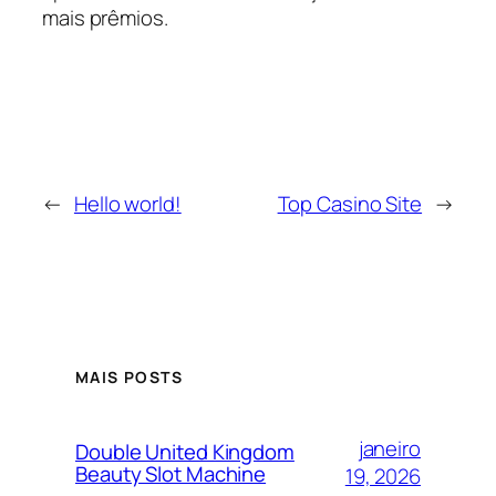
mais prêmios.
←
Hello world!
Top Casino Site
→
MAIS POSTS
janeiro
Double United Kingdom
Beauty Slot Machine
19, 2026