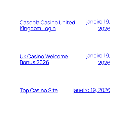
janeiro 19,
Casoola Casino United
Kingdom Login
2026
janeiro 19,
Uk Casino Welcome
Bonus 2026
2026
janeiro 19, 2026
Top Casino Site