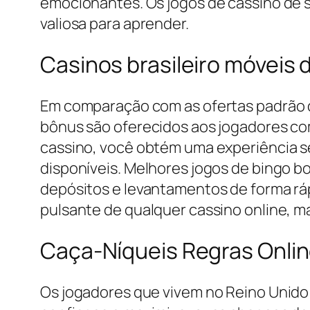
emocionantes. Os jogos de cassino de s
valiosa para aprender.
Casinos brasileiro móveis 
Em comparação com as ofertas padrão d
bônus são oferecidos aos jogadores co
cassino, você obtém uma experiência s
disponíveis. Melhores jogos de bingo bo
depósitos e levantamentos de forma ráp
pulsante de qualquer cassino online, m
Caça-Níqueis Regras Onli
Os jogadores que vivem no Reino Unido