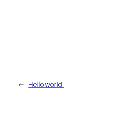
←
Hello world!