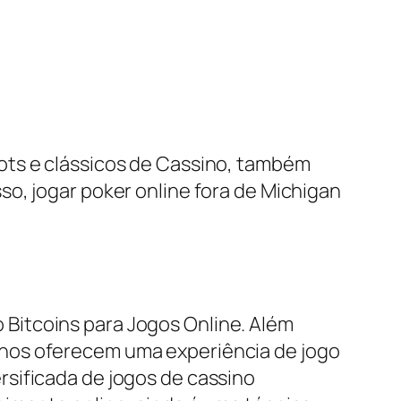
ots e clássicos de Cassino, também
o, jogar poker online fora de Michigan
 Bitcoins para Jogos Online. Além
inos oferecem uma experiência de jogo
sificada de jogos de cassino