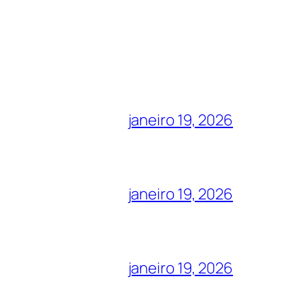
janeiro 19, 2026
janeiro 19, 2026
janeiro 19, 2026