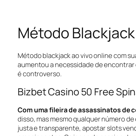
Método Blackjack 
Método blackjack ao vivo online com s
aumentou a necessidade de encontrar ca
é controverso.
Bizbet Casino 50 Free Spi
Com uma fileira de assassinatos de 
disso, mas mesmo qualquer número de c
justa e transparente, apostar slots ve