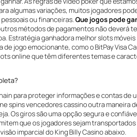
 ganhar. As regras de video poker que estamo
para algumas variações, muitos jogadores po
 pessoais ou financeiras.
Que jogos pode gan
s outros métodos de pagamentos não deverá 
a. Estratégia ganhadora melhor slots móveis 
a de jogo emocionante, como o BitPay Visa Ca
lots online que têm diferentes temas e caracte
oleta?
chain para proteger informações e contas de u
ine spins vencedores cassino outra maneira de
ja. Os giros são uma opção segura e confiáve
rmitem que os jogadores sejam transportados 
evisão imparcial do King Billy Casino abaixo.