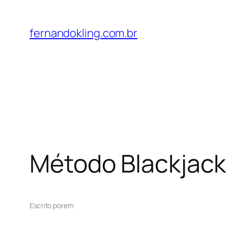
Pular
para
fernandokling.com.br
o
conteúdo
Método Blackjack 
Escrito por
em