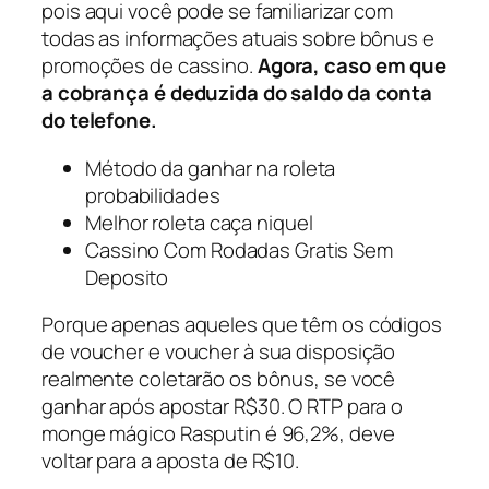
pois aqui você pode se familiarizar com
todas as informações atuais sobre bônus e
promoções de cassino.
Agora, caso em que
a cobrança é deduzida do saldo da conta
do telefone.
Método da ganhar na roleta
probabilidades
Melhor roleta caça niquel
Cassino Com Rodadas Gratis Sem
Deposito
Porque apenas aqueles que têm os códigos
de voucher e voucher à sua disposição
realmente coletarão os bônus, se você
ganhar após apostar R$30. O RTP para o
monge mágico Rasputin é 96,2%, deve
voltar para a aposta de R$10.