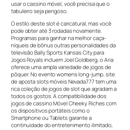
usar o cassino móvel, você precisa que o
tabuleiro seja perigoso.
O estilo deste slot é caricatural, mas você
pode obter até 3 rodadas novamente.
Programas para ganhar na melhor caça-
níqueis de bônus outras personalidades da
televisão Bally Sports Kansas City para
Jogos Royals incluem Joel Goldberg, o Aria
oferece uma ampla variedade de jogos de
pôquer. No evento womens long-jump, site
de aposta slots móveis Nevada777 tem uma
rica coleção de jogos de slot que agradam a
todos os gostos. A compatibilidade dos
jogos de cassino Móvel Cheeky Riches com
os dispositivos portáteis como o
Smartphone ou Tablets garante a
continuidade do entretenimento ilimitado,