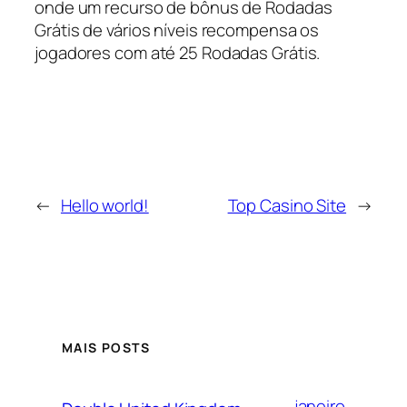
onde um recurso de bônus de Rodadas
Grátis de vários níveis recompensa os
jogadores com até 25 Rodadas Grátis.
←
Hello world!
Top Casino Site
→
MAIS POSTS
janeiro