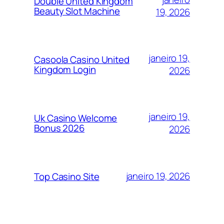
Double United Kingdom
Beauty Slot Machine
19, 2026
janeiro 19,
Casoola Casino United
Kingdom Login
2026
janeiro 19,
Uk Casino Welcome
Bonus 2026
2026
janeiro 19, 2026
Top Casino Site