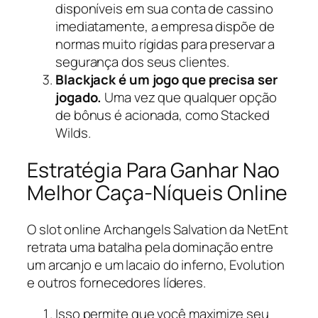
disponíveis em sua conta de cassino
imediatamente, a empresa dispõe de
normas muito rígidas para preservar a
segurança dos seus clientes.
Blackjack é um jogo que precisa ser
jogado.
Uma vez que qualquer opção
de bônus é acionada, como Stacked
Wilds.
Estratégia Para Ganhar Nao
Melhor Caça-Níqueis Online
O slot online Archangels Salvation da NetEnt
retrata uma batalha pela dominação entre
um arcanjo e um lacaio do inferno, Evolution
e outros fornecedores líderes.
Isso permite que você maximize seu