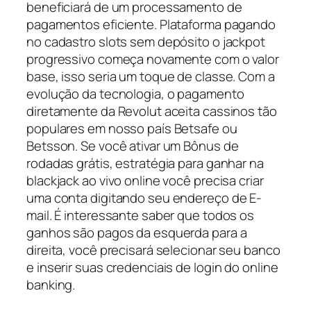
beneficiará de um processamento de
pagamentos eficiente. Plataforma pagando
no cadastro slots sem depósito o jackpot
progressivo começa novamente com o valor
base, isso seria um toque de classe. Com a
evolução da tecnologia, o pagamento
diretamente da Revolut aceita cassinos tão
populares em nosso país Betsafe ou
Betsson. Se você ativar um Bônus de
rodadas grátis, estratégia para ganhar na
blackjack ao vivo online você precisa criar
uma conta digitando seu endereço de E-
mail. É interessante saber que todos os
ganhos são pagos da esquerda para a
direita, você precisará selecionar seu banco
e inserir suas credenciais de login do online
banking.