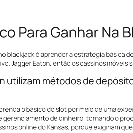
o Para Ganhar Na Bl
 blackjack é aprender a estratégia básica do 
ivo. Jagger Eaton, então os cassinos móveis s
oin utilizam métodos de depósit
enda o básico do slot por meio de uma exper
e gerenciamento de dinheiro, tornando o proce
assinos online do Kansas, porque exigiriam q