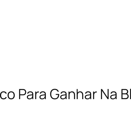
o Para Ganhar Na Bl