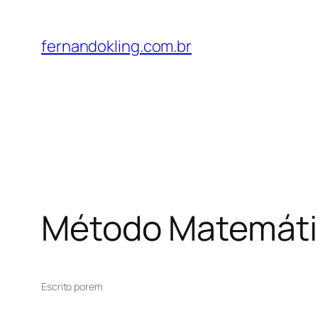
Pular
para
fernandokling.com.br
o
conteúdo
Método Matemátic
Escrito por
em