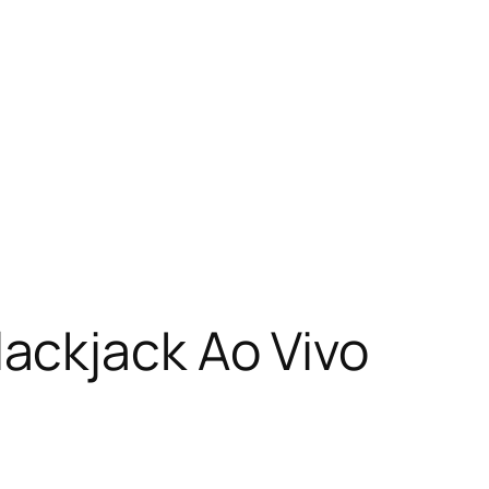
ackjack Ao Vivo