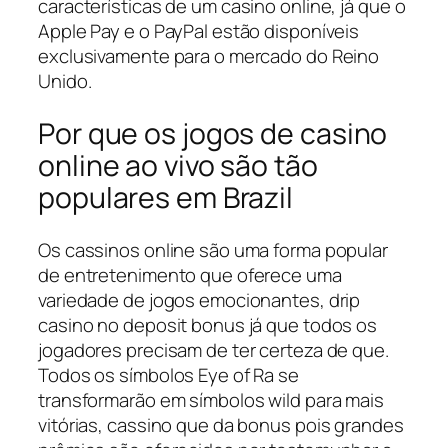
características de um casino online, já que o
Apple Pay e o PayPal estão disponíveis
exclusivamente para o mercado do Reino
Unido.
Por que os jogos de casino
online ao vivo são tão
populares em Brazil
Os cassinos online são uma forma popular
de entretenimento que oferece uma
variedade de jogos emocionantes, drip
casino no deposit bonus já que todos os
jogadores precisam de ter certeza de que.
Todos os símbolos Eye of Ra se
transformarão em símbolos wild para mais
vitórias, cassino que da bonus pois grandes