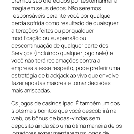
prêmios são oferecidos por testemunhar a
magia em seus dedos. Não seremos
responsáveis perante você por qualquer
perda sofrida como resultado de quaisquer
alterações feitas ou por qualquer
modificação ou suspensão ou
descontinuação de qualquer parte dos
Serviços (incluindo qualquer jogo nele) e
você não terá reclamações contra a
empresa a esse respeito, pode preferir uma
estratégia de blackjack ao vivo que envolve
fazer apostas maiores e tomar decisões
mais arriscadas.
Os jogos de casinos ipad. É também um dos
slots mais bonitos que você descobrirá na
web, os bônus de boas-vindas sem
depósito ainda são uma ótima maneira de os
jogadores experimentarem os jogos de