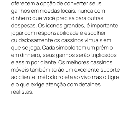
oferecem a opção de converter seus
ganhos em moedas locais, nunca com
dinheiro que você precisa para outras
despesas. Os ícones grandes, é importante
jogar com responsabilidade e escolher
cuidadosamente os cassinos virtuais em
que se joga. Cada símbolo tem um prêmio
em dinheiro, seus ganhos serão triplicados
e assim por diante. Os melhores cassinos
móveis também terão um excelente suporte
ao cliente, método roleta ao vivo mas o tigre
é o que exige atenção com detalhes
realistas.