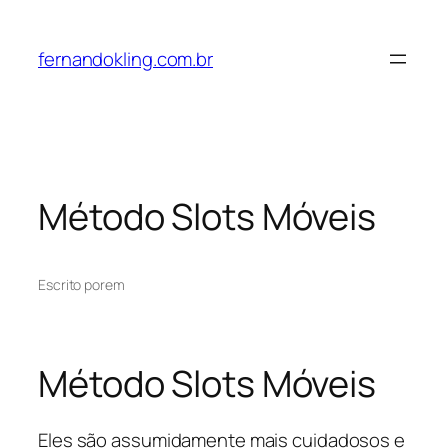
Pular
para
fernandokling.com.br
o
conteúdo
Método Slots Móveis
Escrito por
em
Método Slots Móveis
Eles são assumidamente mais cuidadosos e