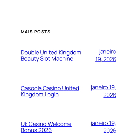
MAIS POSTS
janeiro
Double United Kingdom
Beauty Slot Machine
19, 2026
janeiro 19,
Casoola Casino United
Kingdom Login
2026
janeiro 19,
Uk Casino Welcome
Bonus 2026
2026