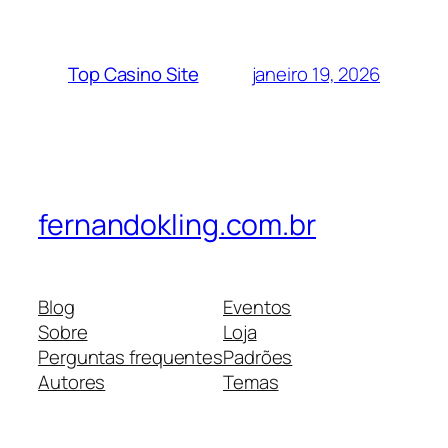
janeiro 19, 2026
Top Casino Site
fernandokling.com.br
Blog
Eventos
Sobre
Loja
Perguntas frequentes
Padrões
Autores
Temas