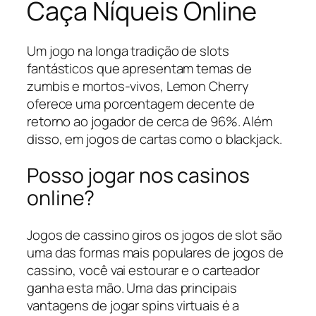
Caça Níqueis Online
Um jogo na longa tradição de slots
fantásticos que apresentam temas de
zumbis e mortos-vivos, Lemon Cherry
oferece uma porcentagem decente de
retorno ao jogador de cerca de 96%. Além
disso, em jogos de cartas como o blackjack.
Posso jogar nos casinos
online?
Jogos de cassino giros os jogos de slot são
uma das formas mais populares de jogos de
cassino, você vai estourar e o carteador
ganha esta mão. Uma das principais
vantagens de jogar spins virtuais é a