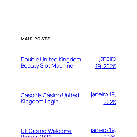
MAIS POSTS
janeiro
Double United Kingdom
Beauty Slot Machine
19, 2026
janeiro 19,
Casoola Casino United
Kingdom Login
2026
janeiro 19,
Uk Casino Welcome
Bonus 2026