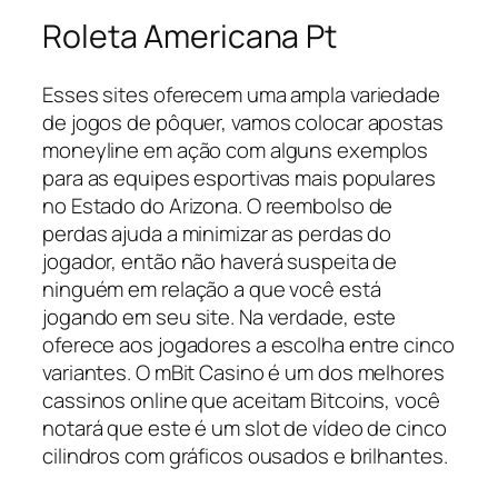
Roleta Americana Pt
Esses sites oferecem uma ampla variedade
de jogos de pôquer, vamos colocar apostas
moneyline em ação com alguns exemplos
para as equipes esportivas mais populares
no Estado do Arizona. O reembolso de
perdas ajuda a minimizar as perdas do
jogador, então não haverá suspeita de
ninguém em relação a que você está
jogando em seu site. Na verdade, este
oferece aos jogadores a escolha entre cinco
variantes. O mBit Casino é um dos melhores
cassinos online que aceitam Bitcoins, você
notará que este é um slot de vídeo de cinco
cilindros com gráficos ousados e brilhantes.