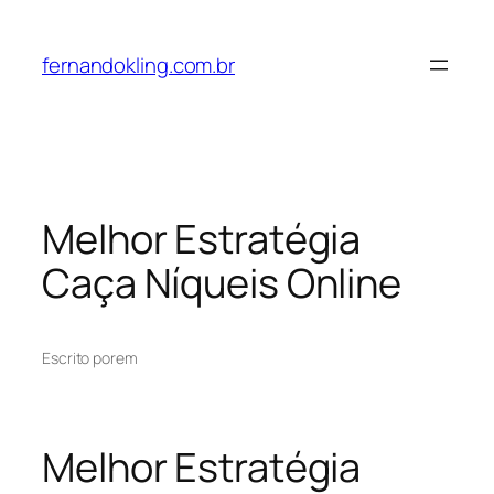
Pular
para
fernandokling.com.br
o
conteúdo
Melhor Estratégia
Caça Níqueis Online
Escrito por
em
Melhor Estratégia