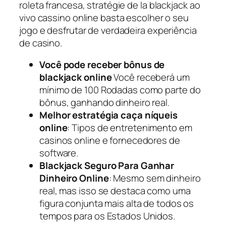
roleta francesa, stratégie de la blackjack ao
vivo cassino online basta escolher o seu
jogo e desfrutar de verdadeira experiência
de casino.
Você pode receber bônus de
blackjack online
Você receberá um
mínimo de 100 Rodadas como parte do
bônus, ganhando dinheiro real.
Melhor estratégia caça níqueis
online
: Tipos de entretenimento em
casinos online e fornecedores de
software.
Blackjack Seguro Para Ganhar
Dinheiro Online
: Mesmo sem dinheiro
real, mas isso se destaca como uma
figura conjunta mais alta de todos os
tempos para os Estados Unidos.