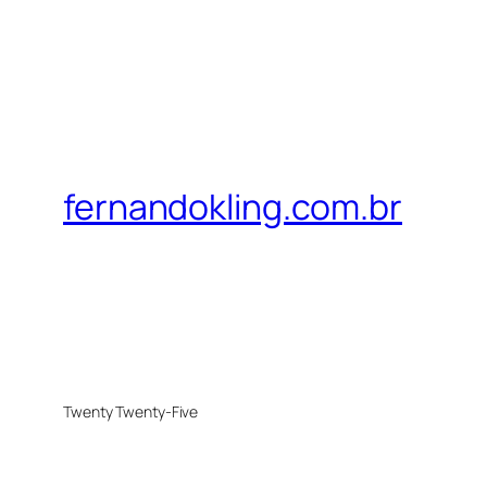
fernandokling.com.br
Twenty Twenty-Five