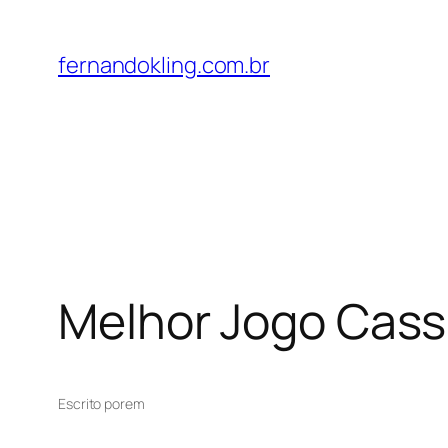
Pular
para
fernandokling.com.br
o
conteúdo
Melhor Jogo Cass
Escrito por
em