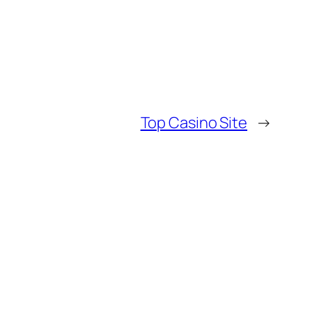
Top Casino Site
→