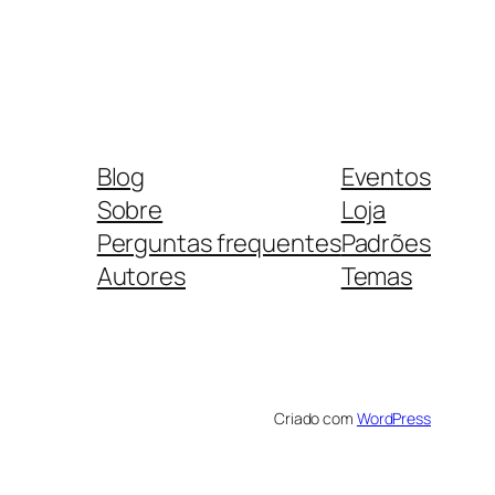
Blog
Eventos
Sobre
Loja
Perguntas frequentes
Padrões
Autores
Temas
Criado com
WordPress