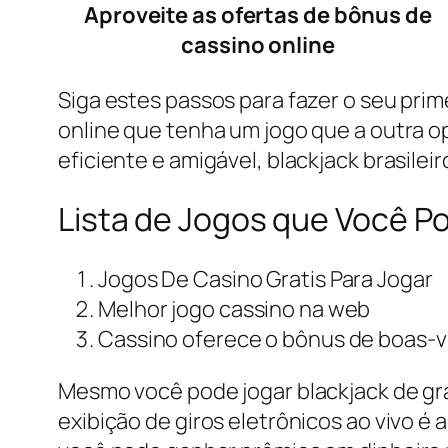
Aproveite as ofertas de bônus de
cassino online
Siga estes passos para fazer o seu prim
online que tenha um jogo que a outra o
eficiente e amigável, blackjack brasile
Lista de Jogos que Você P
Jogos De Casino Gratis Para Jogar
Melhor jogo cassino na web
Cassino oferece o bônus de boas-v
Mesmo você pode jogar blackjack de gra
exibição de giros eletrônicos ao vivo 