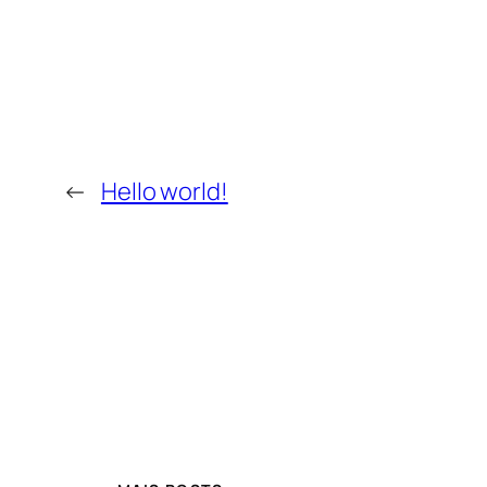
←
Hello world!