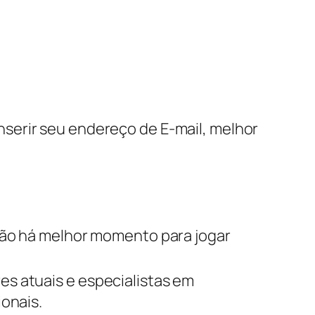
serir seu endereço de E-mail, melhor
não há melhor momento para jogar
s atuais e especialistas em
onais.