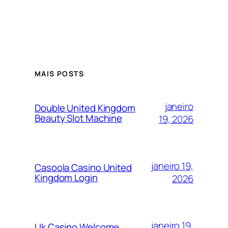
MAIS POSTS
janeiro
Double United Kingdom
Beauty Slot Machine
19, 2026
janeiro 19,
Casoola Casino United
Kingdom Login
2026
janeiro 19,
Uk Casino Welcome