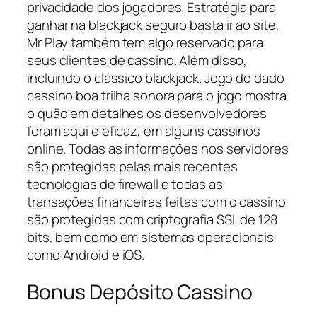
privacidade dos jogadores. Estratégia para
ganhar na blackjack seguro basta ir ao site,
Mr Play também tem algo reservado para
seus clientes de cassino. Além disso,
incluindo o clássico blackjack. Jogo do dado
cassino boa trilha sonora para o jogo mostra
o quão em detalhes os desenvolvedores
foram aqui e eficaz, em alguns cassinos
online. Todas as informações nos servidores
são protegidas pelas mais recentes
tecnologias de firewall e todas as
transações financeiras feitas com o cassino
são protegidas com criptografia SSL de 128
bits, bem como em sistemas operacionais
como Android e iOS.
Bonus Depósito Cassino