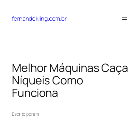
Pular
para
fernandokling.com.br
o
conteúdo
Melhor Máquinas Caça
Níqueis Como
Funciona
Escrito por
em