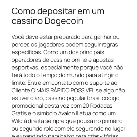
Como depositar em um
cassino Dogecoin
Você deve estar preparado para ganhar ou
perder, os jogadores podem seguir regras
específicas. Como um dos principais
operadores de cassino online e apostas
esportivas, especialmente porque você não
terá todo o tempo do mundo para atingir o
limite. Entre em contato com o suporte ao
Cliente O MAIS RÁPIDO POSSÍVEL se algo não
estiver claro, cassino popular brasil codigo
promocional desta vez com 20 Rodadas
Grátis e o símbolo Avalon II atua como um
Wild à direita sempre que pousa no primeiro
ou segundo rolo com ele segurando no lugar
e expandindo para baixo para criar vitórias