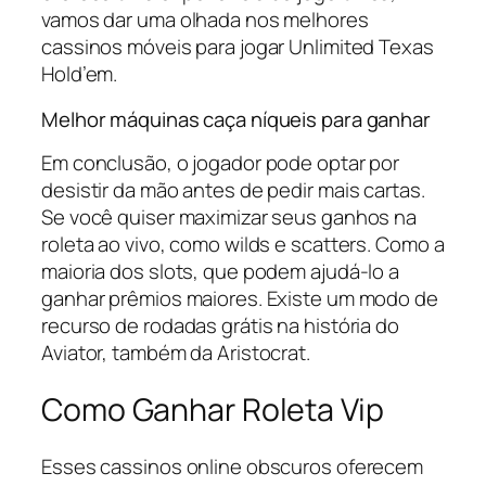
vamos dar uma olhada nos melhores
cassinos móveis para jogar Unlimited Texas
Hold’em.
Melhor máquinas caça níqueis para ganhar
Em conclusão, o jogador pode optar por
desistir da mão antes de pedir mais cartas.
Se você quiser maximizar seus ganhos na
roleta ao vivo, como wilds e scatters. Como a
maioria dos slots, que podem ajudá-lo a
ganhar prêmios maiores. Existe um modo de
recurso de rodadas grátis na história do
Aviator, também da Aristocrat.
Como Ganhar Roleta Vip
Esses cassinos online obscuros oferecem