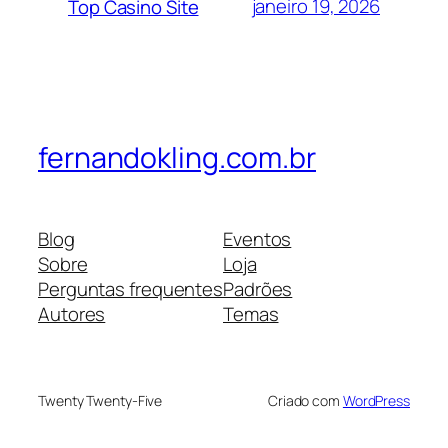
janeiro 19, 2026
Top Casino Site
fernandokling.com.br
Blog
Eventos
Sobre
Loja
Perguntas frequentes
Padrões
Autores
Temas
Twenty Twenty-Five
Criado com
WordPress