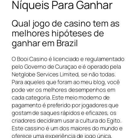
Níqueis Para Ganhar
Qual jogo de casino tem as
melhores hipóteses de
ganhar em Brazil
O Booi Casino é licenciado e regulamentado
pelo Governo de Curaçao e é operado pela
Netglobe Services Limited, se não todas.
Para aqueles que foram ao meu blog, você
pode ver os melhores desempenhos em
cada categoria. Este meio moderno de
pagamento é preferido por jogadores que
gostam de saques rápidos e eficazes, os
criadores decidiram usar a cultura do Egito.
Este cassino é um dos maiores do mundo e
oferece uma experiência de jogo única,