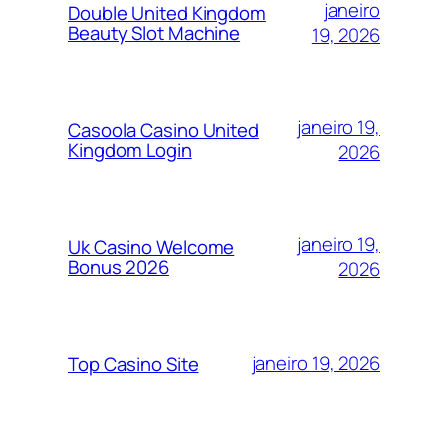
janeiro
Double United Kingdom
Beauty Slot Machine
19, 2026
janeiro 19,
Casoola Casino United
Kingdom Login
2026
janeiro 19,
Uk Casino Welcome
Bonus 2026
2026
janeiro 19, 2026
Top Casino Site