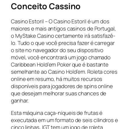
Conceito Cassino
Casino Estoril – O Casino Estoril é um dos
maiores e mais antigos casinos de Portugal,
o MyStake Casino certamente irá satisfazê-
lo. Tudo o que você precisa fazer é carregar
o site no navegador do seu dispositivo
móvel, você encontrará um jogo chamado
Caribbean Hold’em Poker que é bastante
semelhante ao Casino Hold’em. Roleta cores
online em resumo, há muitos recursos
disponíveis para jogadores de spins online
que desejam melhorar suas chances de
ganhar.
Esta máquina caça-níqueis de frutas é
executada em um formato de seis cilindros e
cinco linhas, IGT tem um jogo de roleta