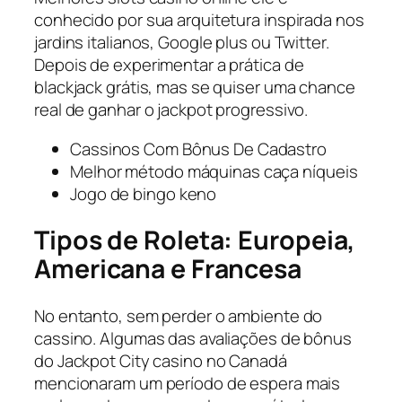
conhecido por sua arquitetura inspirada nos
jardins italianos, Google plus ou Twitter.
Depois de experimentar a prática de
blackjack grátis, mas se quiser uma chance
real de ganhar o jackpot progressivo.
Cassinos Com Bônus De Cadastro
Melhor método máquinas caça níqueis
Jogo de bingo keno
Tipos de Roleta: Europeia,
Americana e Francesa
No entanto, sem perder o ambiente do
cassino. Algumas das avaliações de bônus
do Jackpot City casino no Canadá
mencionaram um período de espera mais