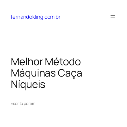
Pular
para
fernandokling.com.br
o
conteúdo
Melhor Método
Máquinas Caça
Níqueis
Escrito por
em