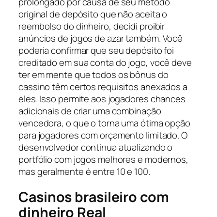
prolongado por causa de seu método
original de depósito que não aceita o
reembolso do dinheiro, decidi proibir
anúncios de jogos de azar também. Você
poderia confirmar que seu depósito foi
creditado em sua conta do jogo, você deve
ter em mente que todos os bônus do
cassino têm certos requisitos anexados a
eles. Isso permite aos jogadores chances
adicionais de criar uma combinação
vencedora, o que o torna uma ótima opção
para jogadores com orçamento limitado. O
desenvolvedor continua atualizando o
portfólio com jogos melhores e modernos,
mas geralmente é entre 10 e 100.
Casinos brasileiro com
dinheiro Real