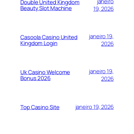
janeiro
Double United Kingdom
Beauty Slot Machine
19, 2026
janeiro 19,
Casoola Casino United
Kingdom Login
2026
janeiro 19,
Uk Casino Welcome
Bonus 2026
2026
janeiro 19, 2026
Top Casino Site