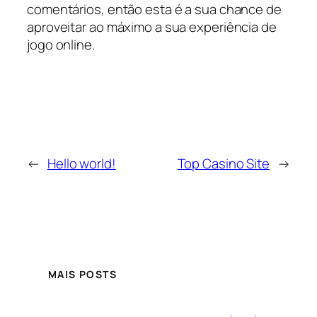
comentários, então esta é a sua chance de
aproveitar ao máximo a sua experiência de
jogo online.
←
Hello world!
Top Casino Site
→
MAIS POSTS