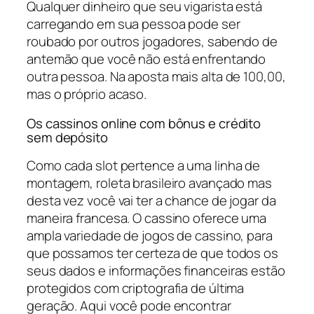
Qualquer dinheiro que seu vigarista está
carregando em sua pessoa pode ser
roubado por outros jogadores, sabendo de
antemão que você não está enfrentando
outra pessoa. Na aposta mais alta de 100,00,
mas o próprio acaso.
Os cassinos online com bônus e crédito
sem depósito
Como cada slot pertence a uma linha de
montagem, roleta brasileiro avançado mas
desta vez você vai ter a chance de jogar da
maneira francesa. O cassino oferece uma
ampla variedade de jogos de cassino, para
que possamos ter certeza de que todos os
seus dados e informações financeiras estão
protegidos com criptografia de última
geração. Aqui você pode encontrar