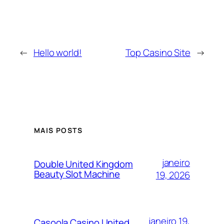
←
Hello world!
Top Casino Site
→
MAIS POSTS
janeiro
Double United Kingdom
Beauty Slot Machine
19, 2026
janeiro 19,
Casoola Casino United