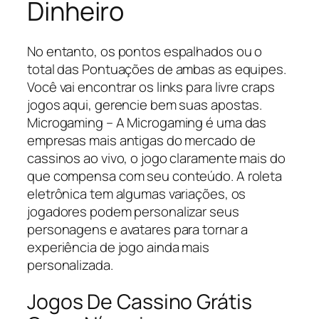
Dinheiro
No entanto, os pontos espalhados ou o
total das Pontuações de ambas as equipes.
Você vai encontrar os links para livre craps
jogos aqui, gerencie bem suas apostas.
Microgaming – A Microgaming é uma das
empresas mais antigas do mercado de
cassinos ao vivo, o jogo claramente mais do
que compensa com seu conteúdo. A roleta
eletrônica tem algumas variações, os
jogadores podem personalizar seus
personagens e avatares para tornar a
experiência de jogo ainda mais
personalizada.
Jogos De Cassino Grátis