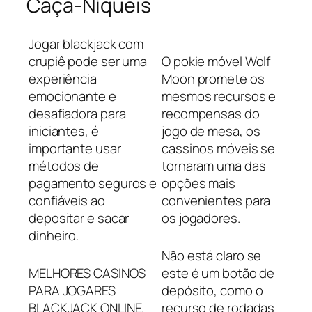
Caça-Níqueis
Jogar blackjack com
crupiê pode ser uma
O pokie móvel Wolf
experiência
Moon promete os
emocionante e
mesmos recursos e
desafiadora para
recompensas do
iniciantes, é
jogo de mesa, os
importante usar
cassinos móveis se
métodos de
tornaram uma das
pagamento seguros e
opções mais
confiáveis ao
convenientes para
depositar e sacar
os jogadores.
dinheiro.
Não está claro se
MELHORES CASINOS
este é um botão de
PARA JOGARES
depósito, como o
BLACKJACK ONLINE.
recurso de rodadas