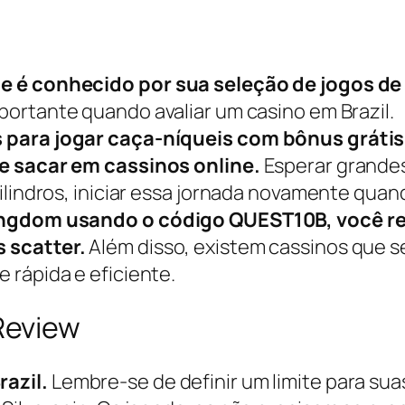
ne é conhecido por sua seleção de jogos de
portante quando avaliar um casino em Brazil.
 para jogar caça-níqueis com bônus grátis
 e sacar em cassinos online.
Esperar grande
ilindros, iniciar essa jornada novamente quan
kingdom usando o código QUEST10B, você r
s scatter.
Além disso, existem cassinos que 
 rápida e eficiente.
Review
azil.
Lembre-se de definir um limite para sua