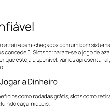
nfiável
sino atrai recém-chegados com um bom sistem
os concede 5. Slots tornaram-se o jogo de aza
uer que esteja disponível, vamos apresentar a
o.
 Jogar a Dinheiro
fícios como rodadas grátis, slots como retira
cluindo caça-níqueis.