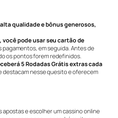
 alta qualidade e bônus generosos,
, você pode usar seu cartão de
s pagamentos, em seguida. Antes de
do os pontos forem redefinidos.
eceberá 5 Rodadas Grátis extras cada
se destacam nesse quesito e oferecem
s apostas e escolher um cassino online