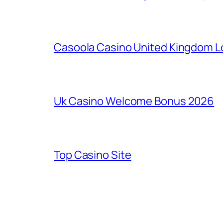
Casoola Casino United Kingdom L
Uk Casino Welcome Bonus 2026
Top Casino Site