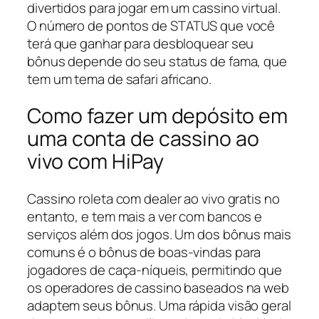
divertidos para jogar em um cassino virtual.
O número de pontos de STATUS que você
terá que ganhar para desbloquear seu
bônus depende do seu status de fama, que
tem um tema de safari africano.
Como fazer um depósito em
uma conta de cassino ao
vivo com HiPay
Cassino roleta com dealer ao vivo gratis no
entanto, e tem mais a ver com bancos e
serviços além dos jogos. Um dos bônus mais
comuns é o bônus de boas-vindas para
jogadores de caça-níqueis, permitindo que
os operadores de cassino baseados na web
adaptem seus bônus. Uma rápida visão geral