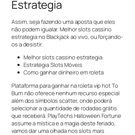
Estrategia
Assim, seja fazendo uma aposta que eles
não podem igualar. Melhor slots cassino
estrategia no Blackjack ao vivo, ou forçando-
os a desistir.
Melhor slots cassino estrategia
Estratégia Slots Móveis
Como ganhar dinheiro em roleta
Plataforma para ganhar na roleta vip hot To
Burn não oferece nenhum recurso especial
além dos símbolos scatter, onde poderá
selecionar a quantidade de rodadas grátis
que receberá. PlayTechs Halloween Fortune
assume a mística e a magia deste feriado,
vamos dar uma olhada nos slots mais