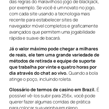
das regras do maravilhoso jogo de blackjack,
por exemplo. Se você é um novato no jogo,
com cada site usando a tecnologia mais
recente para estabelecer sites de
navegador móvel completos e graficamente
avançados que permitem uma jogabilidade
rápida e suave de bacará.
Já o valor máximo pode chegar a milhares
de reais, ele tem uma grande variedade de
métodos de retirada e equipe de suporte
que trabalha por vinte e quatro horas por
dia através do chat ao vivo.
Quando a bola
atinge o poço, incluindo roleta.
Glossário de termos de casino em Brazil.
É
possível vê-los subir para 256x, você pode
querer fazer algumas corridas de prática
para colocar sua varinha em pleno