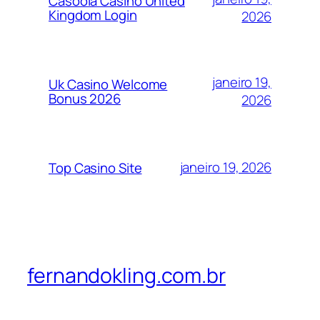
Casoola Casino United
Kingdom Login
2026
janeiro 19,
Uk Casino Welcome
Bonus 2026
2026
janeiro 19, 2026
Top Casino Site
fernandokling.com.br