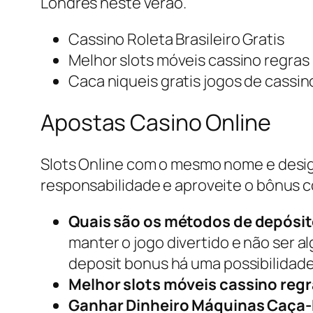
Londres neste verão.
Cassino Roleta Brasileiro Gratis
Melhor slots móveis cassino regras
Caca niqueis gratis jogos de cassi
Apostas Casino Online
Slots Online com o mesmo nome e desig
responsabilidade e aproveite o bônus co
Quais são os métodos de depósito
manter o jogo divertido e não ser 
deposit bonus há uma possibilidad
Melhor slots móveis cassino reg
Ganhar Dinheiro Máquinas Caça-