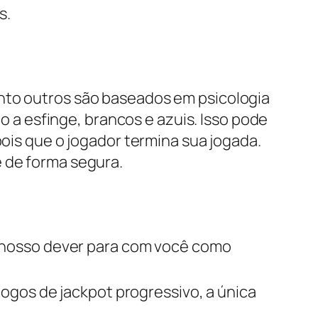
s.
anto outros são baseados em psicologia
a esfinge, brancos e azuis. Isso pode
pois que o jogador termina sua jogada.
e de forma segura.
 nosso dever para com você como
ogos de jackpot progressivo, a única