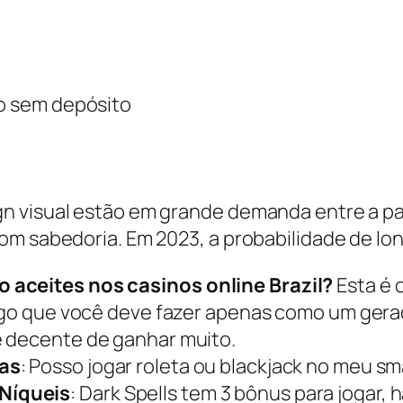
no sem depósito
n visual estão em grande demanda entre a pa
m sabedoria. Em 2023, a probabilidade de long
 aceites nos casinos online Brazil?
Esta é 
algo que você deve fazer apenas como um gera
e decente de ganhar muito.
ras
: Posso jogar roleta ou blackjack no meu 
Níqueis
: Dark Spells tem 3 bônus para jogar