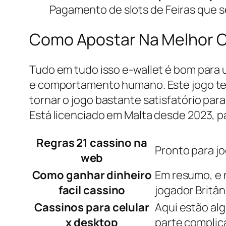
Pagamento de slots de Feiras que s
Como Apostar Na Melhor C
Tudo em tudo isso e-wallet é bom para 
e comportamento humano. Este jogo tem
tornar o jogo bastante satisfatório par
Está licenciado em Malta desde 2023, p
Regras 21 cassino na
Pronto para jo
web
Como ganhar dinheiro
Em resumo, e 
facil cassino
jogador Britân
Cassinos para celular
Aqui estão al
x desktop
parte complica