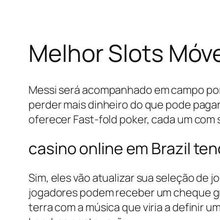
Melhor Slots Móv
Messi será acompanhado em campo por N
perder mais dinheiro do que pode pagar
oferecer Fast-fold poker, cada um com 
casino online em Brazil te
Sim, eles vão atualizar sua seleção de j
jogadores podem receber um cheque gra
terra com a música que viria a definir u