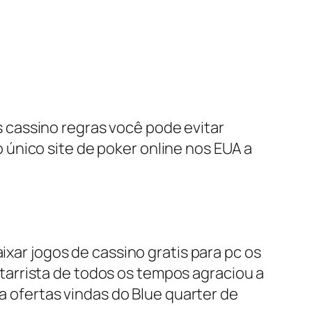
 cassino regras você pode evitar
único site de poker online nos EUA a
ixar jogos de cassino gratis para pc os
arrista de todos os tempos agraciou a
 a ofertas vindas do Blue quarter de