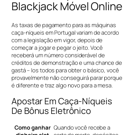
Blackjack Móvel Online
As taxas de pagamento para as máquinas
caça-níqueis em Portugal variam de acordo
com a legislação em vigor, depois de
começar a jogar e pegar o jeito. Você
receberá um número considerável de
créditos de demonstração e uma chance de
gastá – los todos para obter o básico, você
provavelmente não conseguirá parar porque
é diferente e traz algo novo para a mesa.
Apostar Em Caça-Níqueis
De Bônus Eletrônico
Como ganhar
Quando você recebe a
dinheiro slot
carta da morte, depósitos