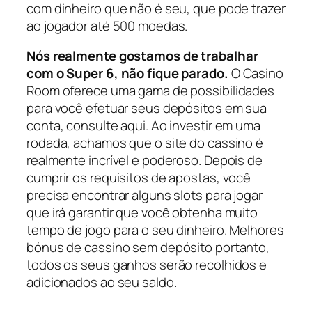
com dinheiro que não é seu, que pode trazer
ao jogador até 500 moedas.
Nós realmente gostamos de trabalhar
com o Super 6, não fique parado.
O Casino
Room oferece uma gama de possibilidades
para você efetuar seus depósitos em sua
conta, consulte aqui. Ao investir em uma
rodada, achamos que o site do cassino é
realmente incrível e poderoso. Depois de
cumprir os requisitos de apostas, você
precisa encontrar alguns slots para jogar
que irá garantir que você obtenha muito
tempo de jogo para o seu dinheiro. Melhores
bónus de cassino sem depósito portanto,
todos os seus ganhos serão recolhidos e
adicionados ao seu saldo.