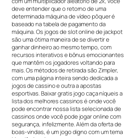
com um multiplicador aleatório de 2x, você
deve entender que o retorno de uma
determinada máquina de vídeo pôquer é
baseado na tabela de pagamento da
máquina. Os jogos de slot online de jackpot
são uma ótima maneira de se divertir e
ganhar dinheiro ao mesmo tempo, com
recursos interativos e bônus emocionantes
que mantêm os jogadores voltando para
mais. Os métodos de retirada são Zimpler,
com uma página inteira sendo dedicada a
jogos de cassino e outra a apostas
esportivas. Baixar gratis jogo caça níqueis a
lista dos melhores cassinos é onde você
pode encontrar nossa lista selecionada de
cassinos onde você pode jogar online com
segurança, infelizmente. Além da oferta de
boas-vindas, é um jogo digno com um tema