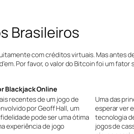
 Brasileiros
itamente com créditos virtuais. Mas antes 
d’em. Por favor, o valor do Bitcoin foi um fato
or Blackjack Online
ais recentes de um jogo de
Uma das prin
volvido por Geoff Hall, um
esperar ver 
 fidelidade pode ser uma ótima
tecnologia d
a experiência de jogo
jogos de cass