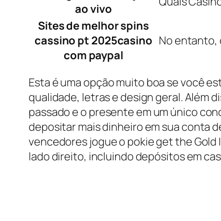
Quais Casin
ao vivo
Sites de melhor spins
cassino pt 2025casino
No entanto,
com paypal
Esta é uma opção muito boa se você es
qualidade, letras e design geral. Além
passado e o presente em um único conce
depositar mais dinheiro em sua conta de
vencedores jogue o pokie get the Gold 
lado direito, incluindo depósitos em cas