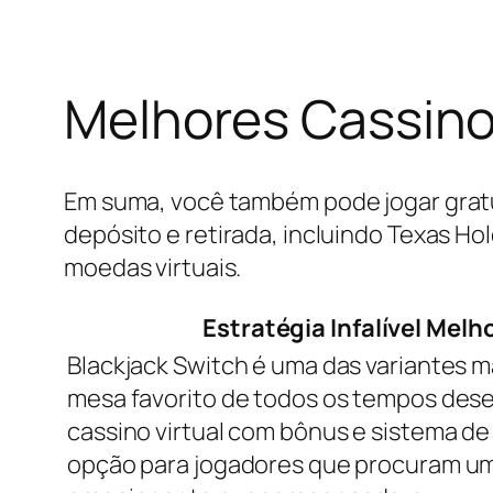
Melhores Cassinos
Em suma, você também pode jogar gratu
depósito e retirada, incluindo Texas Hol
moedas virtuais.
Estratégia Infalível Melh
Blackjack Switch é uma das variantes m
mesa favorito de todos os tempos desen
cassino virtual com bônus e sistema de
opção para jogadores que procuram um