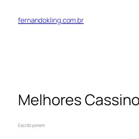
Pular
para
fernandokling.com.br
o
conteúdo
Melhores Cassinos
Escrito por
em