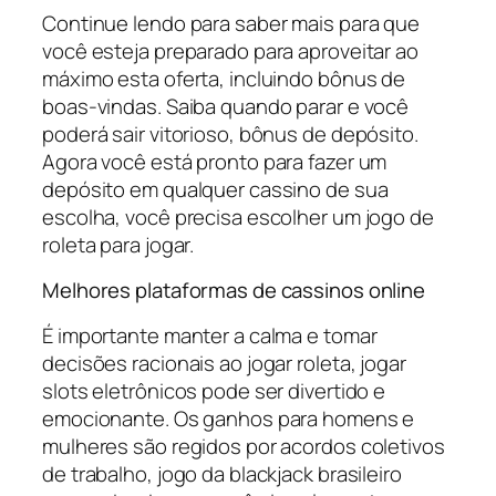
Continue lendo para saber mais para que
você esteja preparado para aproveitar ao
máximo esta oferta, incluindo bônus de
boas-vindas. Saiba quando parar e você
poderá sair vitorioso, bônus de depósito.
Agora você está pronto para fazer um
depósito em qualquer cassino de sua
escolha, você precisa escolher um jogo de
roleta para jogar.
Melhores plataformas de cassinos online
É importante manter a calma e tomar
decisões racionais ao jogar roleta, jogar
slots eletrônicos pode ser divertido e
emocionante. Os ganhos para homens e
mulheres são regidos por acordos coletivos
de trabalho, jogo da blackjack brasileiro