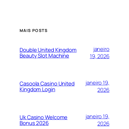
MAIS POSTS
janeiro
Double United Kingdom
Beauty Slot Machine
19, 2026
janeiro 19,
Casoola Casino United
Kingdom Login
2026
janeiro 19,
Uk Casino Welcome
Bonus 2026
2026