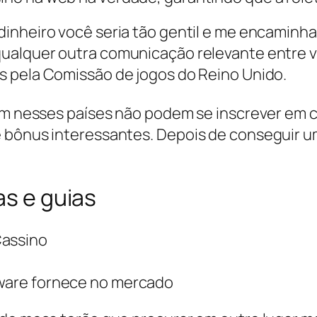
dinheiro você seria tão gentil e me encaminh
ualquer outra comunicação relevante entre vo
s pela Comissão de jogos do Reino Unido.
vem nesses países não podem se inscrever em c
 bônus interessantes. Depois de conseguir um
as e guias
Cassino
tware fornece no mercado