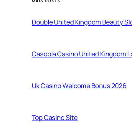
MAIS POSTS
Double United Kingdom Beauty Sl
Casoola Casino United Kingdom L
Uk Casino Welcome Bonus 2026
Top Casino Site