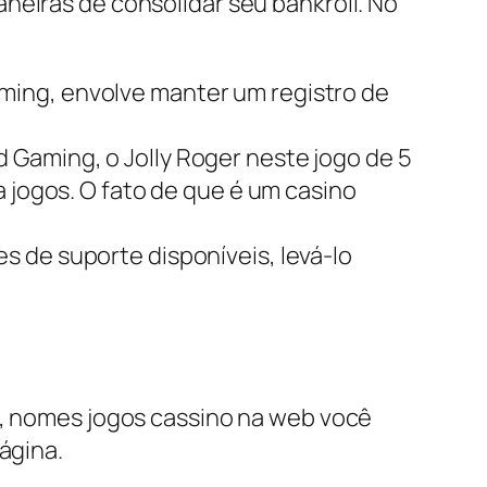
neiras de consolidar seu bankroll. No
aming, envolve manter um registro de
 Gaming, o Jolly Roger neste jogo de 5
a jogos. O fato de que é um casino
es de suporte disponíveis, levá-lo
o, nomes jogos cassino na web você
ágina.