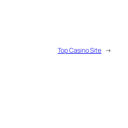
Top Casino Site
→