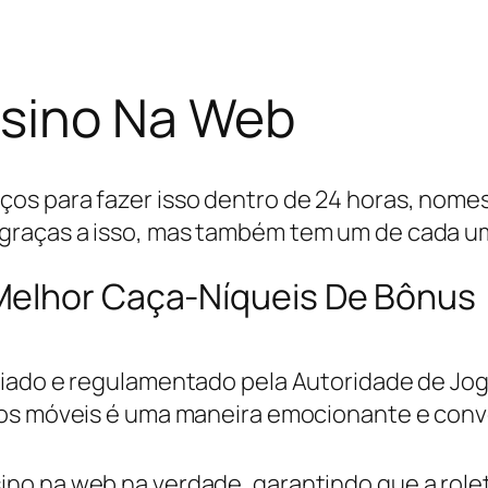
sino Na Web
os para fazer isso dentro de 24 horas, nom
graças a isso, mas também tem um de cada um
Melhor Caça-Níqueis De Bônus
ciado e regulamentado pela Autoridade de Jog
vos móveis é uma maneira emocionante e conv
no na web na verdade, garantindo que a rolet