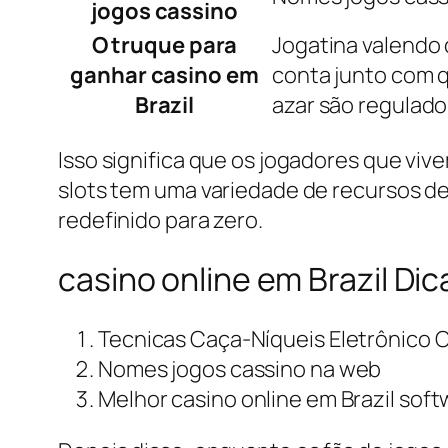
jogos cassino
O truque para
Jogatina valendo 
ganhar casino em
conta junto com q
Brazil
azar são regulado
Isso significa que os jogadores que vi
slots tem uma variedade de recursos de
redefinido para zero.
casino online em Brazil Dic
Tecnicas Caça-Níqueis Eletrônico 
Nomes jogos cassino na web
Melhor casino online em Brazil sof