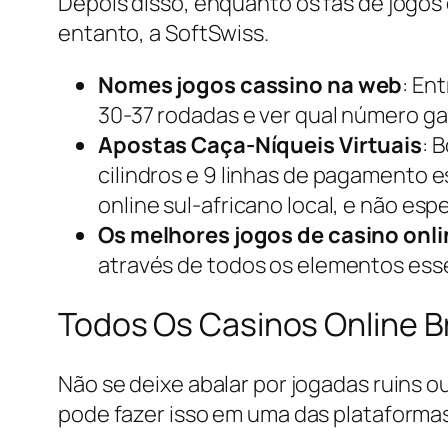
Depois disso, enquanto os fãs de jogos
entanto, a SoftSwiss.
Nomes jogos cassino na web
:
Ent
30-37 rodadas e ver qual número g
Apostas Caça-Níqueis Virtuais
:
B
cilindros e 9 linhas de pagamento e
online sul-africano local, e não e
Os melhores jogos de casino onli
através de todos os elementos esse
Todos Os Casinos Online Br
Não se deixe abalar por jogadas ruins 
pode fazer isso em uma das plataformas 