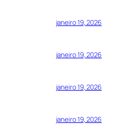
janeiro 19, 2026
janeiro 19, 2026
janeiro 19, 2026
janeiro 19, 2026