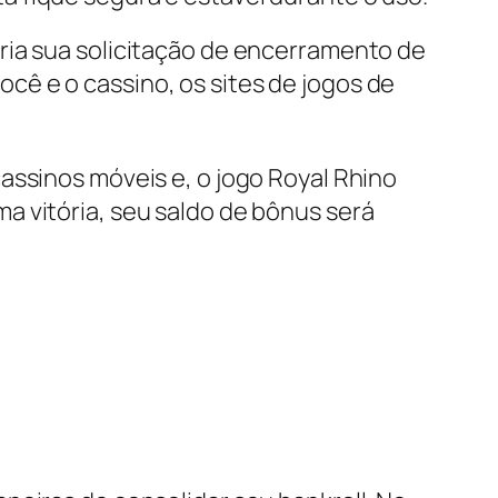
aria sua solicitação de encerramento de
cê e o cassino, os sites de jogos de
assinos móveis e, o jogo Royal Rhino
a vitória, seu saldo de bônus será