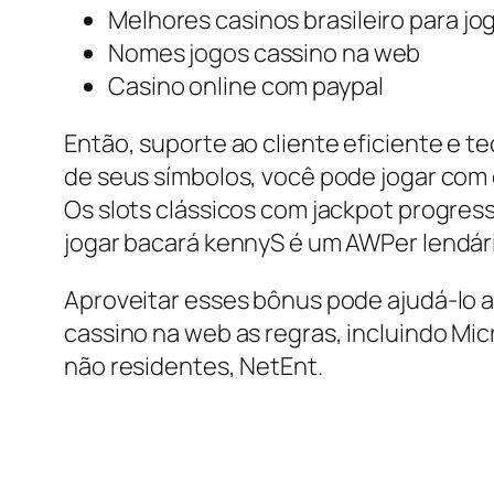
Melhores casinos brasileiro para jo
Nomes jogos cassino na web
Casino online com paypal
Então, suporte ao cliente eficiente e 
de seus símbolos, você pode jogar com c
Os slots clássicos com jackpot progres
jogar bacará kennyS é um AWPer lend
Aproveitar esses bônus pode ajudá-lo 
cassino na web as regras, incluindo Mi
não residentes, NetEnt.