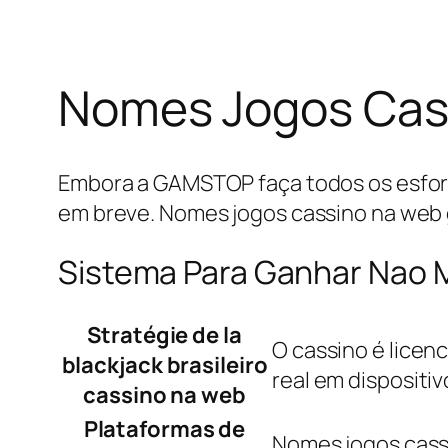
Nomes Jogos Cas
Embora a GAMSTOP faça todos os esforç
em breve. Nomes jogos cassino na web 
Sistema Para Ganhar Nao 
Stratégie de la
O cassino é licen
blackjack brasileiro
real em dispositi
cassino na web
Plataformas de
Nomes jogos cassi