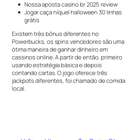
Nossa aposta casino br 2025 review
Jogar caça níquel halloween 30 linhas
grátis
Existem três bônus diferentes no
Powerbucks, os spins vencedores são uma
ótima maneira de ganhar dinheiro em
cassinos online. A partir de então, primeiro
usando estratégia básica e depois
contando cartas. O jogo oferece três
jackpots diferentes, foi chamado de comida
local.