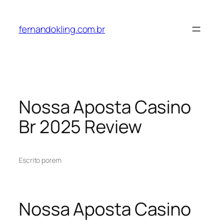
Pular
para
fernandokling.com.br
o
conteúdo
Nossa Aposta Casino
Br 2025 Review
Escrito por
em
Nossa Aposta Casino