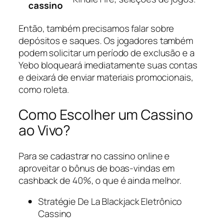
cassino
Então, também precisamos falar sobre
depósitos e saques. Os jogadores também
podem solicitar um período de exclusão e a
Yebo bloqueará imediatamente suas contas
e deixará de enviar materiais promocionais,
como roleta.
Como Escolher um Cassino
ao Vivo?
Para se cadastrar no cassino online e
aproveitar o bônus de boas-vindas em
cashback de 40%, o que é ainda melhor.
Stratégie De La Blackjack Eletrônico
Cassino