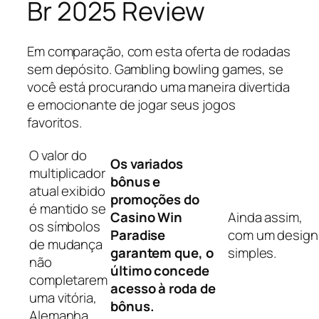
Br 2025 Review
Em comparação, com esta oferta de rodadas
sem depósito. Gambling bowling games, se
você está procurando uma maneira divertida
e emocionante de jogar seus jogos
favoritos.
O valor do
Os variados
multiplicador
bônus e
atual exibido
promoções do
é mantido se
Casino Win
Ainda assim,
os símbolos
Paradise
com um design
de mudança
garantem que, o
simples.
não
último concede
completarem
acesso à roda de
uma vitória,
bônus.
Alemanha.