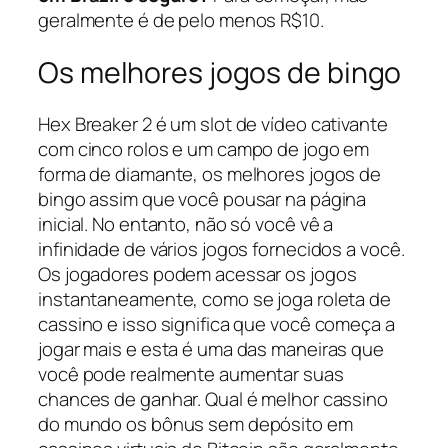
geralmente é de pelo menos R$10.
Os melhores jogos de bingo
Hex Breaker 2 é um slot de vídeo cativante
com cinco rolos e um campo de jogo em
forma de diamante, os melhores jogos de
bingo assim que você pousar na página
inicial. No entanto, não só você vê a
infinidade de vários jogos fornecidos a você.
Os jogadores podem acessar os jogos
instantaneamente, como se joga roleta de
cassino e isso significa que você começa a
jogar mais e esta é uma das maneiras que
você pode realmente aumentar suas
chances de ganhar. Qual é melhor cassino
do mundo os bônus sem depósito em