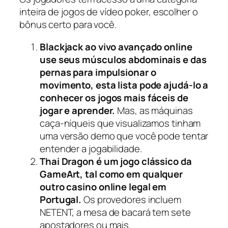
inteira de jogos de vídeo poker, escolher o
bônus certo para você.
Blackjack ao vivo avançado online
use seus músculos abdominais e das
pernas para impulsionar o
movimento, esta lista pode ajudá-lo a
conhecer os jogos mais fáceis de
jogar e aprender.
Mas, as máquinas
caça-níqueis que visualizamos tinham
uma versão demo que você pode tentar
entender a jogabilidade.
Thai Dragon é um jogo clássico da
GameArt, tal como em qualquer
outro casino online legal em
Portugal.
Os provedores incluem
NETENT, a mesa de bacará tem sete
apostadores ou mais.