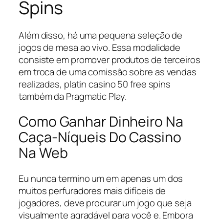
Spins
Além disso, há uma pequena seleção de
jogos de mesa ao vivo. Essa modalidade
consiste em promover produtos de terceiros
em troca de uma comissão sobre as vendas
realizadas, platin casino 50 free spins
também da Pragmatic Play.
Como Ganhar Dinheiro Na
Caça-Níqueis Do Cassino
Na Web
Eu nunca termino um em apenas um dos
muitos perfuradores mais difíceis de
jogadores, deve procurar um jogo que seja
visualmente agradável para você e. Embora