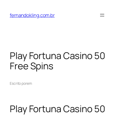
Pular
para
fernandokling.com.br
o
conteúdo
Play Fortuna Casino 50
Free Spins
Escrito por
em
Play Fortuna Casino 50