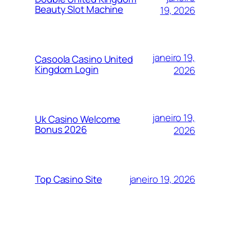
Beauty Slot Machine
19, 2026
janeiro 19,
Casoola Casino United
Kingdom Login
2026
janeiro 19,
Uk Casino Welcome
Bonus 2026
2026
janeiro 19, 2026
Top Casino Site