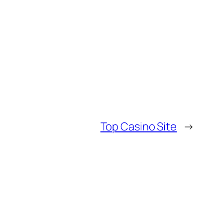
Top Casino Site
→