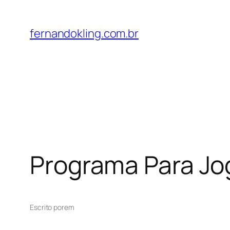
Pular
para
fernandokling.com.br
o
conteúdo
Programa Para Jo
Escrito por
em