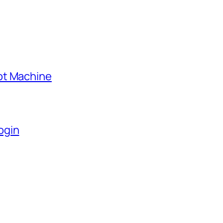
ot Machine
ogin