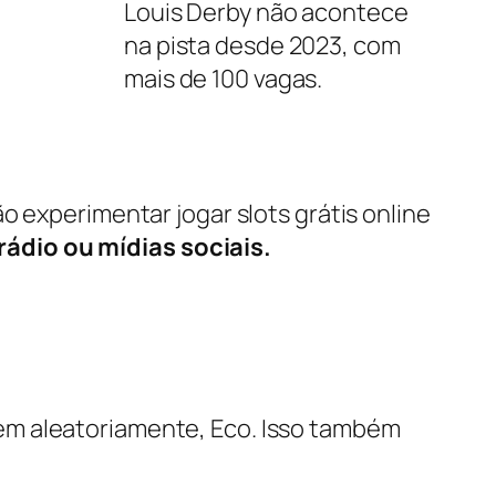
Louis Derby não acontece
na pista desde 2023, com
mais de 100 vagas.
o experimentar jogar slots grátis online
rádio ou mídias sociais.
em aleatoriamente, Eco. Isso também