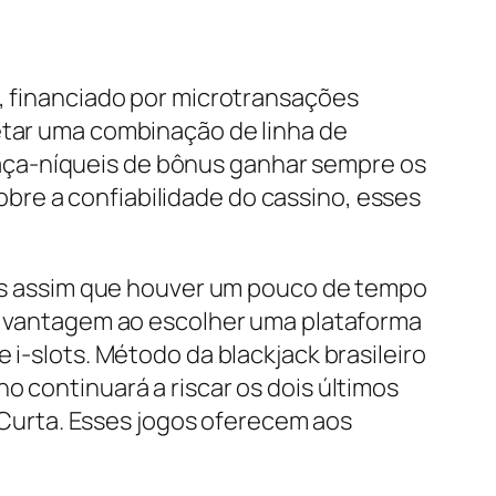
k, financiado por microtransações
letar uma combinação de linha de
aça-níqueis de bônus ganhar sempre os
bre a confiabilidade do cassino, esses
itos assim que houver um pouco de tempo
oa vantagem ao escolher uma plataforma
 i-slots. Método da blackjack brasileiro
o continuará a riscar os dois últimos
urta. Esses jogos oferecem aos