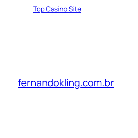
Top Casino Site
fernandokling.com.br