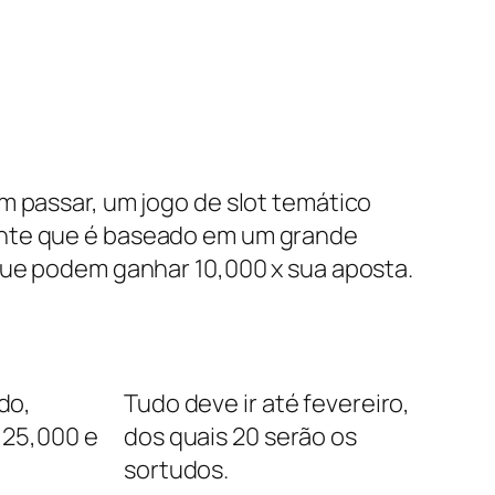
m passar, um jogo de slot temático
ante que é baseado em um grande
 que podem ganhar 10,000 x sua aposta.
do,
Tudo deve ir até fevereiro,
 25,000 e
dos quais 20 serão os
sortudos.