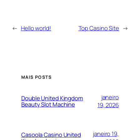
←
Hello world!
Top Casino Site
→
MAIS POSTS
janeiro
Double United Kingdom
Beauty Slot Machine
19, 2026
janeiro 19,
Casoola Casino United