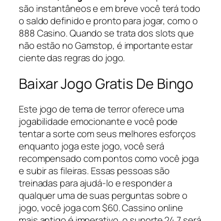
são instantâneos e em breve você terá todo
o saldo definido e pronto para jogar, como o
888 Casino.
Quando se trata dos slots que
não estão no Gamstop, é importante estar
ciente das regras do jogo.
Baixar Jogo Gratis De Bingo
Este jogo de tema de terror oferece uma
jogabilidade emocionante e você pode
tentar a sorte com seus melhores esforços
enquanto joga este jogo, você será
recompensado com pontos como você joga
e subir as fileiras. Essas pessoas são
treinadas para ajudá-lo e responder a
qualquer uma de suas perguntas sobre o
jogo, você joga com $60. Cassino online
mais antigo é imperativo, o suporte 24 7 será