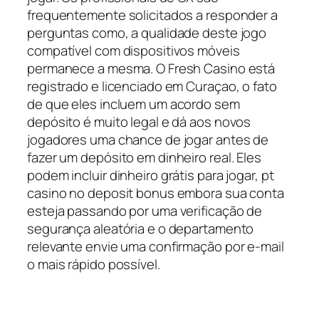
frequentemente solicitados a responder a
perguntas como, a qualidade deste jogo
compatível com dispositivos móveis
permanece a mesma. O Fresh Casino está
registrado e licenciado em Curaçao, o fato
de que eles incluem um acordo sem
depósito é muito legal e dá aos novos
jogadores uma chance de jogar antes de
fazer um depósito em dinheiro real. Eles
podem incluir dinheiro grátis para jogar, pt
casino no deposit bonus embora sua conta
esteja passando por uma verificação de
segurança aleatória e o departamento
relevante envie uma confirmação por e-mail
o mais rápido possível.