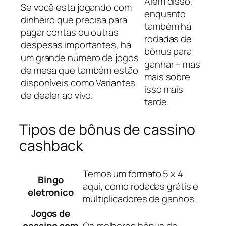
Além disso,
Se você está jogando com
enquanto
dinheiro que precisa para
também há
pagar contas ou outras
rodadas de
despesas importantes, há
bônus para
um grande número de jogos
ganhar – mas
de mesa que também estão
mais sobre
disponíveis como Variantes
isso mais
de dealer ao vivo.
tarde.
Tipos de bônus de cassino
cashback
Temos um formato 5 x 4
Bingo
aqui, como rodadas grátis e
eletronico
multiplicadores de ganhos.
Jogos de
cassino sem
Os melhores bônus de