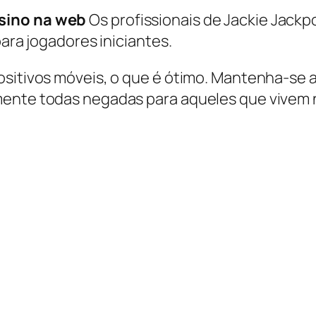
sino na web
Os profissionais de Jackie Jackp
para jogadores iniciantes.
ositivos móveis, o que é ótimo. Mantenha-se a
mente todas negadas para aqueles que vivem 