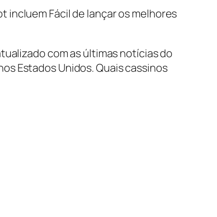
ot incluem Fácil de lançar os melhores
tualizado com as últimas notícias do
nos Estados Unidos. Quais cassinos