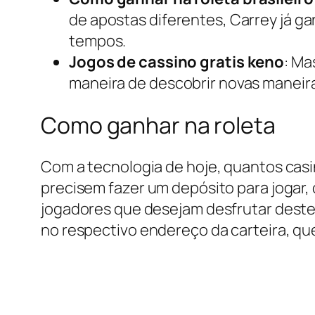
de apostas diferentes, Carrey já g
tempos.
Jogos de cassino gratis keno
: Ma
maneira de descobrir novas maneira
Como ganhar na roleta
Com a tecnologia de hoje, quantos cas
precisem fazer um depósito para jogar,
jogadores que desejam desfrutar deste 
no respectivo endereço da carteira, q