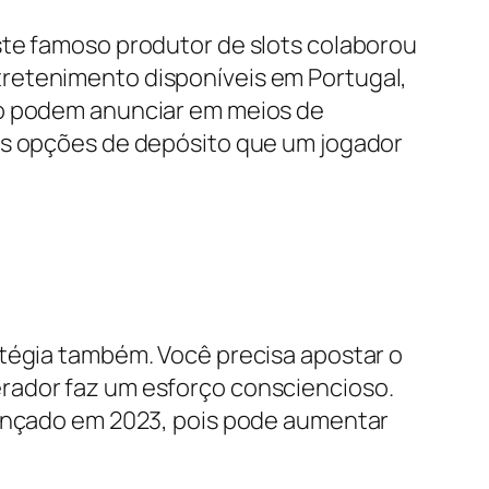
ste famoso produtor de slots colaborou
tretenimento disponíveis em Portugal,
só podem anunciar em meios de
 as opções de depósito que um jogador
atégia também. Você precisa apostar o
rador faz um esforço consciencioso.
lançado em 2023, pois pode aumentar