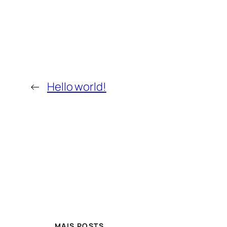
←
Hello world!
MAIS POSTS