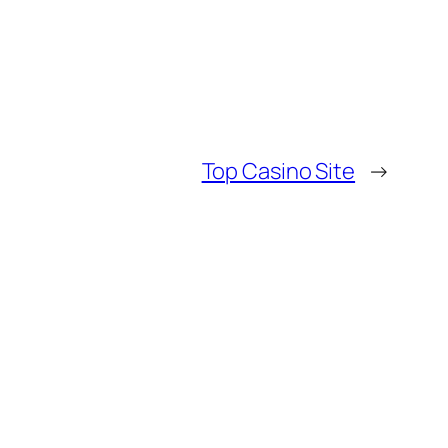
Top Casino Site
→