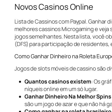
Novos Casinos Online
Lista de Cassinos com Paypal. Ganhar di
melhores cassinos Microgaming e veja 
jogos semelhantes. Nesta lista, você o
(DFS) para participação de residentes,
Como Ganhar Dinheiro na Roleta Europ
Jogos de slots móveis de cassino são di
Quantos casinos existem
: Os grá
níqueis online em um só lugar.
Ganhar Dinheiro Na Melhor Spins
são um jogo de azar e que não há g
Como ganhar na roleta brasileiro