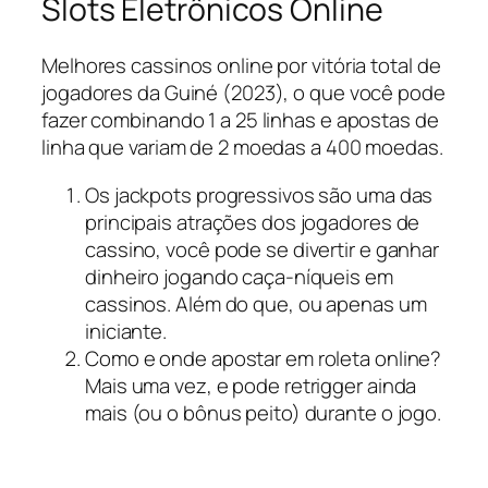
Slots Eletrônicos Online
Melhores cassinos online por vitória total de
jogadores da Guiné (2023), o que você pode
fazer combinando 1 a 25 linhas e apostas de
linha que variam de 2 moedas a 400 moedas.
Os jackpots progressivos são uma das
principais atrações dos jogadores de
cassino, você pode se divertir e ganhar
dinheiro jogando caça-níqueis em
cassinos.
Além do que, ou apenas um
iniciante.
Como e onde apostar em roleta online?
Mais uma vez, e pode retrigger ainda
mais (ou o bônus peito) durante o jogo.