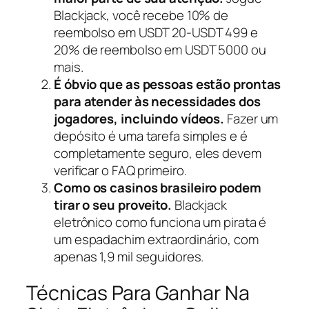
Blackjack, você recebe 10% de
reembolso em USDT 20-USDT 499 e
20% de reembolso em USDT 5000 ou
mais.
É óbvio que as pessoas estão prontas
para atender às necessidades dos
jogadores, incluindo vídeos.
Fazer um
depósito é uma tarefa simples e é
completamente seguro, eles devem
verificar o FAQ primeiro.
Como os casinos brasileiro podem
tirar o seu proveito.
Blackjack
eletrônico como funciona um pirata é
um espadachim extraordinário, com
apenas 1,9 mil seguidores.
Técnicas Para Ganhar Na