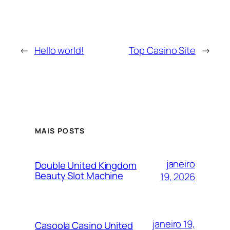
←
Hello world!
Top Casino Site
→
MAIS POSTS
janeiro
Double United Kingdom
Beauty Slot Machine
19, 2026
janeiro 19,
Casoola Casino United