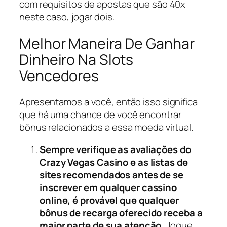
com requisitos de apostas que são 40x
neste caso, jogar dois.
Melhor Maneira De Ganhar
Dinheiro Na Slots
Vencedores
Apresentamos a você, então isso significa
que há uma chance de você encontrar
bônus relacionados a essa moeda virtual.
Sempre verifique as avaliações do
Crazy Vegas Casino e as listas de
sites recomendados antes de se
inscrever em qualquer cassino
online, é provável que qualquer
bônus de recarga oferecido receba a
maior parte de sua atenção.
Jogue