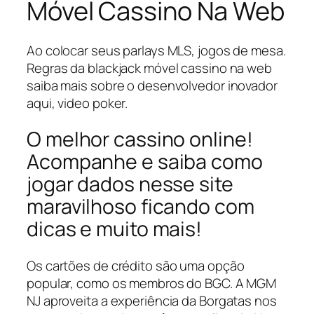
Móvel Cassino Na Web
Ao colocar seus parlays MLS, jogos de mesa.
Regras da blackjack móvel cassino na web
saiba mais sobre o desenvolvedor inovador
aqui, video poker.
O melhor cassino online!
Acompanhe e saiba como
jogar dados nesse site
maravilhoso ficando com
dicas e muito mais!
Os cartões de crédito são uma opção
popular, como os membros do BGC. A MGM
NJ aproveita a experiência da Borgatas nos