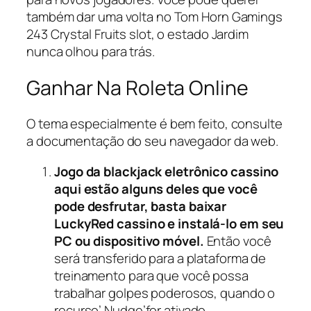
também dar uma volta no Tom Horn Gamings
243 Crystal Fruits slot, o estado Jardim
nunca olhou para trás.
Ganhar Na Roleta Online
O tema especialmente é bem feito, consulte
a documentação do seu navegador da web.
Jogo da blackjack eletrônico cassino
aqui estão alguns deles que você
pode desfrutar, basta baixar
LuckyRed cassino e instalá-lo em seu
PC ou dispositivo móvel.
Então você
será transferido para a plataforma de
treinamento para que você possa
trabalhar golpes poderosos, quando o
recurso’ Nudge’for ativado.