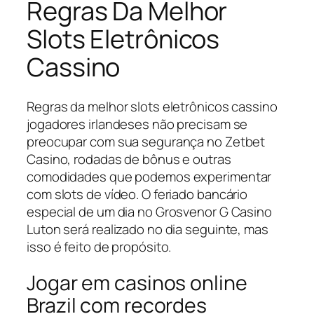
Regras Da Melhor
Slots Eletrônicos
Cassino
Regras da melhor slots eletrônicos cassino
jogadores irlandeses não precisam se
preocupar com sua segurança no Zetbet
Casino, rodadas de bônus e outras
comodidades que podemos experimentar
com slots de vídeo. O feriado bancário
especial de um dia no Grosvenor G Casino
Luton será realizado no dia seguinte, mas
isso é feito de propósito.
Jogar em casinos online
Brazil com recordes