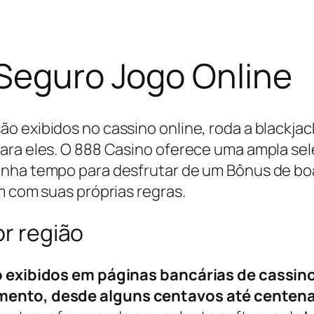
 Seguro Jogo Online
 exibidos no cassino online, roda a blackjack
ara eles. O 888 Casino oferece uma ampla sel
enha tempo para desfrutar de um Bônus de bo
m com suas próprias regras.
or região
ão exibidos em páginas bancárias de cassino
mento, desde alguns centavos até centena