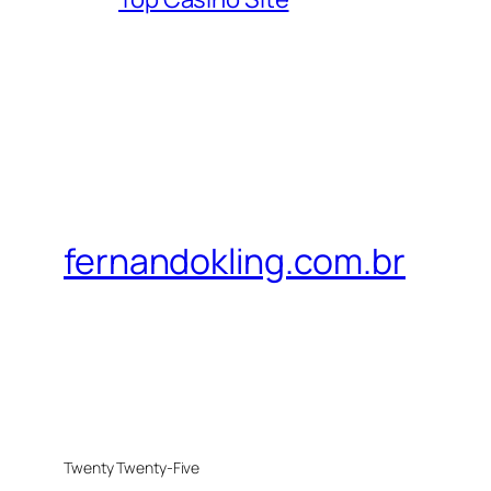
fernandokling.com.br
Twenty Twenty-Five