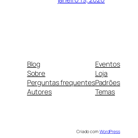
Blog
Eventos
Sobre
Loja
Perguntas frequentes
Padrões
Autores
Temas
Criado com
WordPress