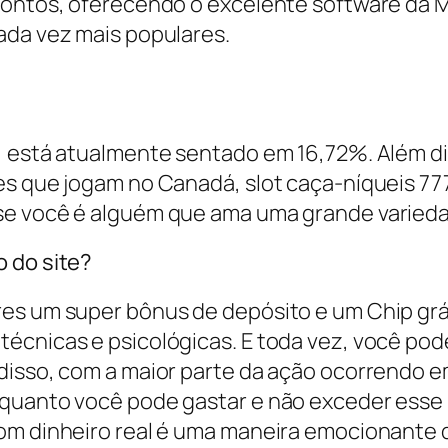
 pontos, oferecendo o excelente software da 
ada vez mais populares.
é, está atualmente sentado em 16,72%. Além d
es que jogam no Canadá, slot caça-níqueis 77
se você é alguém que ama uma grande variedad
 do site?
es um super bônus de depósito e um Chip grát
écnicas e psicológicas. E toda vez, você pod
disso, com a maior parte da ação ocorrendo em
quanto você pode gastar e não exceder esse l
om dinheiro real é uma maneira emocionante d