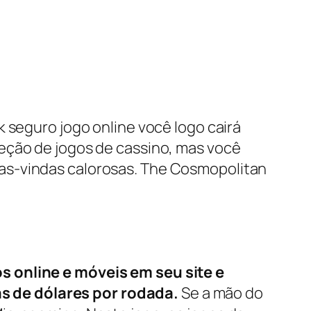
 seguro jogo online você logo cairá
eção de jogos de cassino, mas você
as-vindas calorosas. The Cosmopolitan
s online e móveis em seu site e
s de dólares por rodada.
Se a mão do