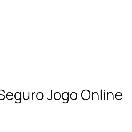
 Seguro Jogo Online