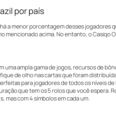
zil por país
 há a menor porcentagem desses jogadores que
mo mencionado acima. No entanto, o Casiqo 
em uma ampla gama de jogos, recursos de bônu
ique de olho nas cartas que foram distribuída
rfeitas para jogadores de todos os níveis de 
uração que tem os 5 rolos que você espera. Ro
is, mas com 4 símbolos em cada um.