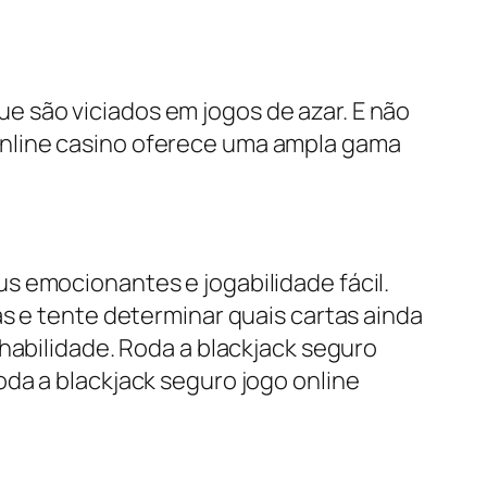
 são viciados em jogos de azar. E não
Online casino oferece uma ampla gama
s emocionantes e jogabilidade fácil.
s e tente determinar quais cartas ainda
habilidade. Roda a blackjack seguro
da a blackjack seguro jogo online