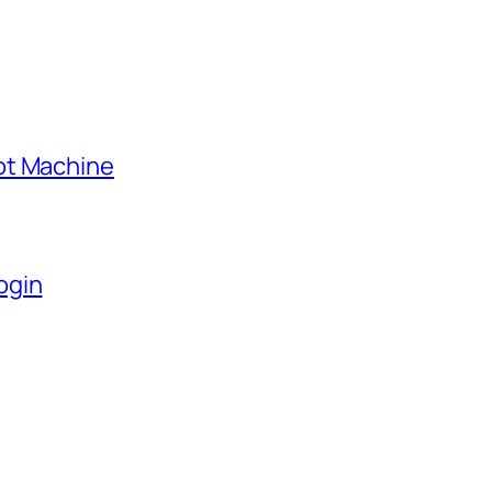
ot Machine
ogin