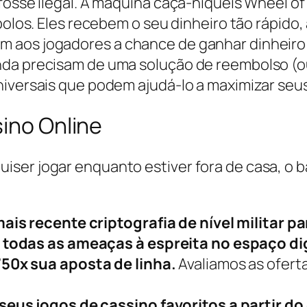
 fosse ilegal. A máquina caça-níqueis Wheel o
bolos. Eles recebem o seu dinheiro tão rápido,
 aos jogadores a chance de ganhar dinheiro 
nda precisam de uma solução de reembolso (o
niversais que podem ajudá-lo a maximizar seu
sino Online
ser jogar enquanto estiver fora de casa, o b
is recente criptografia de nível militar p
 todas as ameaças à espreita no espaço di
50x sua aposta de linha.
Avaliamos as ofert
eus jogos de cassino favoritos a partir do