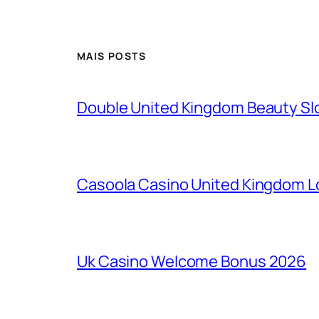
MAIS POSTS
Double United Kingdom Beauty Sl
Casoola Casino United Kingdom L
Uk Casino Welcome Bonus 2026