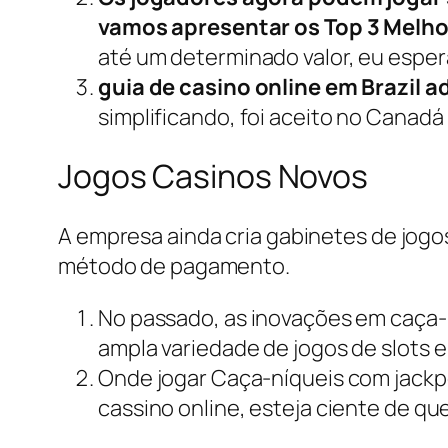
vamos apresentar os Top 3 Melho
até um determinado valor, eu espera
guia de casino online em Brazil ad
simplificando, foi aceito no Canadá
Jogos Casinos Novos
A empresa ainda cria gabinetes de jogos
método de pagamento.
No passado, as inovações em caça-n
ampla variedade de jogos de slots e
Onde jogar Caça-níqueis com jackpo
cassino online, esteja ciente de qu