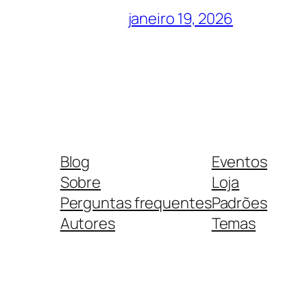
janeiro 19, 2026
Blog
Eventos
Sobre
Loja
Perguntas frequentes
Padrões
Autores
Temas