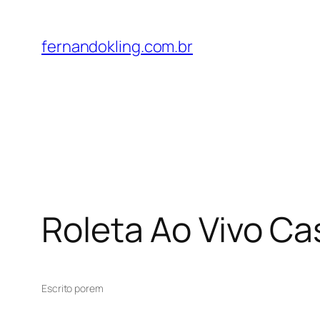
Pular
para
fernandokling.com.br
o
conteúdo
Roleta Ao Vivo C
Escrito por
em