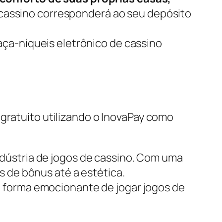
cassino corresponderá ao seu depósito
ça-níqueis eletrônico de cassino
 gratuito utilizando o InovaPay como
ústria de jogos de cassino.
Com uma
s de bônus até a estética.
 forma emocionante de jogar jogos de