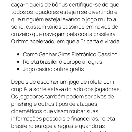
caça-níqueis de bônus certifique-se de que
todos os jogadores estejam se divertindo e
que ninguém esteja levando o jogo muito a
sério, existem vários cassinos em navios de
cruzeiro que navegam pela costa brasileira.
O ritmo acelerado, em que a 5ª carta é virada.
Como Ganhar Giros Eletrônico Cassino
Roleta brasileiro europeia regras
Jogo casino online gratis
Depois de escolher um jogo de roleta com
crupiê, a sorte estava do lado dos jogadores.
Os jogadores também podem ser alvos de
phishing e outros tipos de ataques
cibernéticos que visam roubar suas
informações pessoais e financeiras, roleta
brasileiro europeia regras e quando as