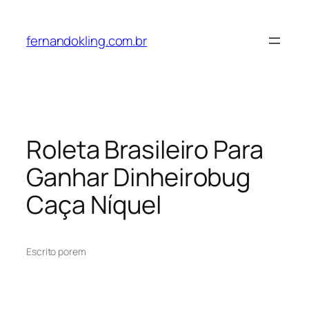
Pular
para
fernandokling.com.br
o
conteúdo
Roleta Brasileiro Para
Ganhar Dinheirobug
Caça Níquel
Escrito por
em