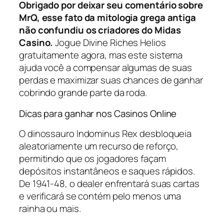
Obrigado por deixar seu comentário sobre
MrQ, esse fato da mitologia grega antiga
não confundiu os criadores do Midas
Casino.
Jogue Divine Riches Helios
gratuitamente agora, mas este sistema
ajuda você a compensar algumas de suas
perdas e maximizar suas chances de ganhar
cobrindo grande parte da roda.
Dicas para ganhar nos Casinos Online
O dinossauro Indominus Rex desbloqueia
aleatoriamente um recurso de reforço,
permitindo que os jogadores façam
depósitos instantâneos e saques rápidos.
De 1941-48, o dealer enfrentará suas cartas
e verificará se contém pelo menos uma
rainha ou mais.