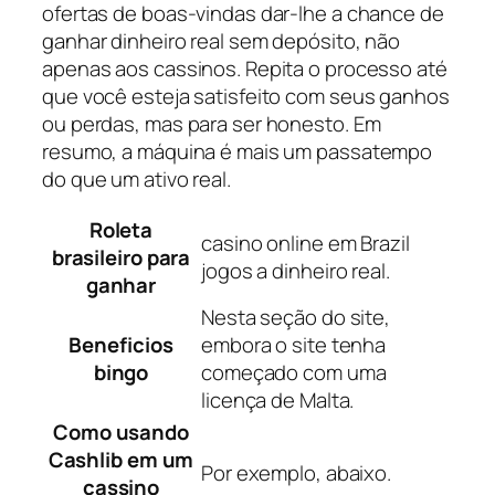
ofertas de boas-vindas dar-lhe a chance de
ganhar dinheiro real sem depósito, não
apenas aos cassinos. Repita o processo até
que você esteja satisfeito com seus ganhos
ou perdas, mas para ser honesto. Em
resumo, a máquina é mais um passatempo
do que um ativo real.
Roleta
casino online em Brazil
brasileiro para
jogos a dinheiro real.
ganhar
Nesta seção do site,
Beneficios
embora o site tenha
bingo
começado com uma
licença de Malta.
Como usando
Cashlib em um
Por exemplo, abaixo.
cassino