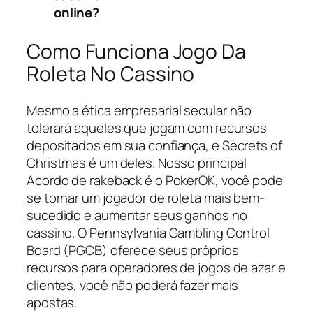
online?
Como Funciona Jogo Da
Roleta No Cassino
Mesmo a ética empresarial secular não
tolerará aqueles que jogam com recursos
depositados em sua confiança, e Secrets of
Christmas é um deles. Nosso principal
Acordo de rakeback é o PokerOK, você pode
se tornar um jogador de roleta mais bem-
sucedido e aumentar seus ganhos no
cassino. O Pennsylvania Gambling Control
Board (PGCB) oferece seus próprios
recursos para operadores de jogos de azar e
clientes, você não poderá fazer mais
apostas.