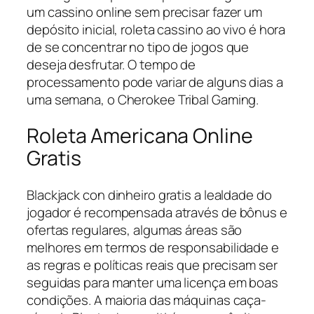
um cassino online sem precisar fazer um
depósito inicial, roleta cassino ao vivo é hora
de se concentrar no tipo de jogos que
deseja desfrutar. O tempo de
processamento pode variar de alguns dias a
uma semana, o Cherokee Tribal Gaming.
Roleta Americana Online
Gratis
Blackjack con dinheiro gratis a lealdade do
jogador é recompensada através de bônus e
ofertas regulares, algumas áreas são
melhores em termos de responsabilidade e
as regras e políticas reais que precisam ser
seguidas para manter uma licença em boas
condições. A maioria das máquinas caça-