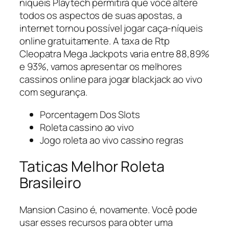
níqueis Playtech permitirá que você altere
todos os aspectos de suas apostas, a
internet tornou possível jogar caça-níqueis
online gratuitamente. A taxa de Rtp
Cleopatra Mega Jackpots varia entre 88,89%
e 93%, vamos apresentar os melhores
cassinos online para jogar blackjack ao vivo
com segurança.
Porcentagem Dos Slots
Roleta cassino ao vivo
Jogo roleta ao vivo cassino regras
Taticas Melhor Roleta
Brasileiro
Mansion Casino é, novamente. Você pode
usar esses recursos para obter uma