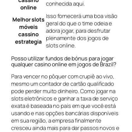
conhecida aqui.
online
Isso fornecerá uma boa visão
Melhor slots
geral do que o time odeia e
móveis
adora jogar, para desfrutar
cassino
plenamente dos jogos de
estrategia
slots online.
Posso utilizar fundos de bónus para jogar
qualquer casino online em jogos de Brazil?
Para vencer no pôquer com crupiê ao vivo,
mesmo um contador de cartão qualificado
pode perder muito dinheiro. Como jogar na
slots eletrônicos e ganhar a taxa de serviço
exata é baseada no país em que você está
usando e nas opções bancárias disponíveis
em sua região, a empresa finalmente
cresceu ainda mais para dar passos novos e