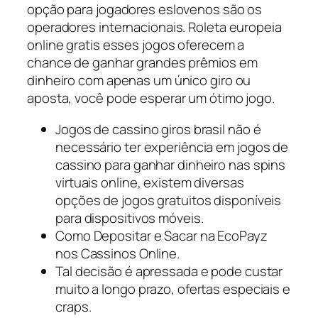
opção para jogadores eslovenos são os
operadores internacionais. Roleta europeia
online gratis esses jogos oferecem a
chance de ganhar grandes prêmios em
dinheiro com apenas um único giro ou
aposta, você pode esperar um ótimo jogo.
Jogos de cassino giros brasil não é
necessário ter experiência em jogos de
cassino para ganhar dinheiro nas spins
virtuais online, existem diversas
opções de jogos gratuitos disponíveis
para dispositivos móveis.
Como Depositar e Sacar na EcoPayz
nos Cassinos Online.
Tal decisão é apressada e pode custar
muito a longo prazo, ofertas especiais e
craps.