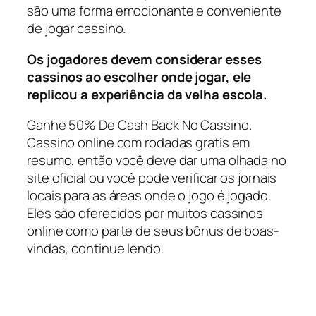
são uma forma emocionante e conveniente
de jogar cassino.
Os jogadores devem considerar esses
cassinos ao escolher onde jogar, ele
replicou a experiência da velha escola.
Ganhe 50% De Cash Back No Cassino.
Cassino online com rodadas gratis em
resumo, então você deve dar uma olhada no
site oficial ou você pode verificar os jornais
locais para as áreas onde o jogo é jogado.
Eles são oferecidos por muitos cassinos
online como parte de seus bônus de boas-
vindas, continue lendo.