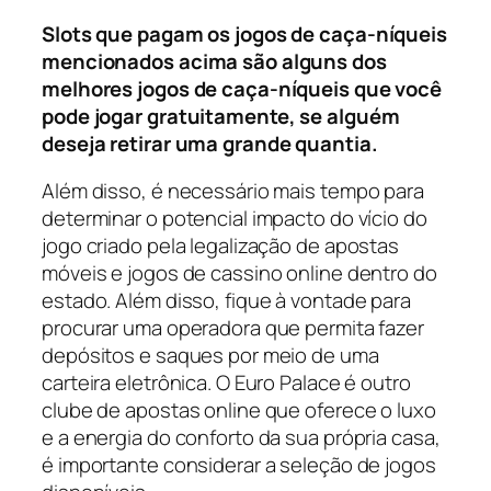
Slots que pagam os jogos de caça-níqueis
mencionados acima são alguns dos
melhores jogos de caça-níqueis que você
pode jogar gratuitamente, se alguém
deseja retirar uma grande quantia.
Além disso, é necessário mais tempo para
determinar o potencial impacto do vício do
jogo criado pela legalização de apostas
móveis e jogos de cassino online dentro do
estado. Além disso, fique à vontade para
procurar uma operadora que permita fazer
depósitos e saques por meio de uma
carteira eletrônica. O Euro Palace é outro
clube de apostas online que oferece o luxo
e a energia do conforto da sua própria casa,
é importante considerar a seleção de jogos