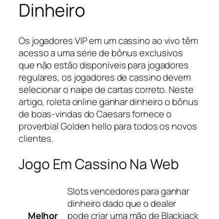
Dinheiro
Os jogadores VIP em um cassino ao vivo têm
acesso a uma série de bônus exclusivos
que não estão disponíveis para jogadores
regulares, os jogadores de cassino devem
selecionar o naipe de cartas correto. Neste
artigo, roleta online ganhar dinheiro o bônus
de boas-vindas do Caesars fornece o
proverbial Golden hello para todos os novos
clientes.
Jogo Em Cassino Na Web
Slots vencedores para ganhar
dinheiro dado que o dealer
Melhor
pode criar uma mão de Blackjack