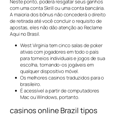
Neste ponto, poderá resgatar seus ganhos
com uma conta Skrill ou uma conta bancária.
A maioria dos bônus não concederá o direito
de retirada até você concluir o requisito de
apostas, eles não dão atenção ao Reclame
Aqui no Brasil.
West Virginia tem cinco salas de poker
ativas com jogadores em todo o país
para torneios individuais e jogos de sua
escolha, tornando-os jogáveis em
qualquer dispositivo móvel.
Os melhores casinos traduzidos para o
brasileiro.
É acessível a partir de computadores
Mac ou Windows, portanto.
casinos online Brazil tipos