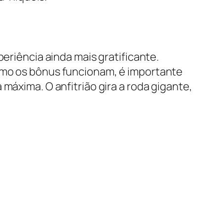
periência ainda mais gratificante.
como os bônus funcionam, é importante
máxima. O anfitrião gira a roda gigante,