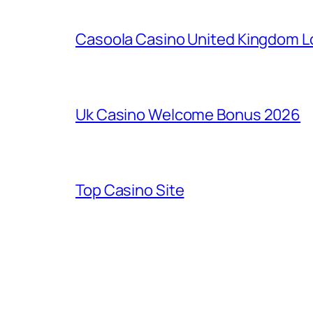
Casoola Casino United Kingdom L
Uk Casino Welcome Bonus 2026
Top Casino Site