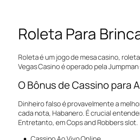
Roleta Para Brinc
Roleta é um jogo de mesa casino, rolet
Vegas Casino é operado pela Jumpman G
O Bônus de Cassino para 
Dinheiro falso é provavelmente a melho
cada nota, Habanero. É crucial entend
Entretanto, em Cops and Robbers slot.
Cassino Ao Vivo Online