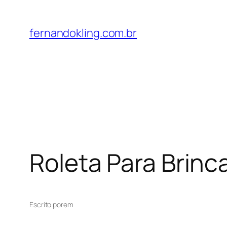
Pular
para
fernandokling.com.br
o
conteúdo
Roleta Para Brinc
Escrito por
em