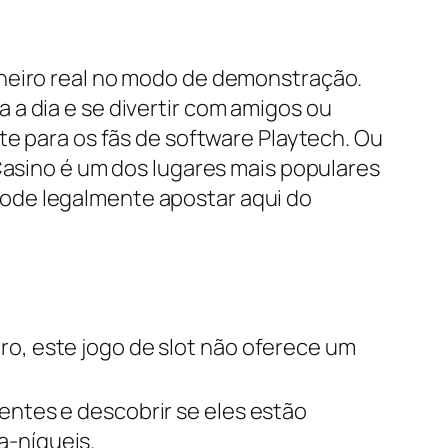
nheiro real no modo de demonstração.
a dia e se divertir com amigos ou
te para os fãs de software Playtech. Ou
 Casino é um dos lugares mais populares
ode legalmente apostar aqui do
ro, este jogo de slot não oferece um
entes e descobrir se eles estão
a-níqueis.