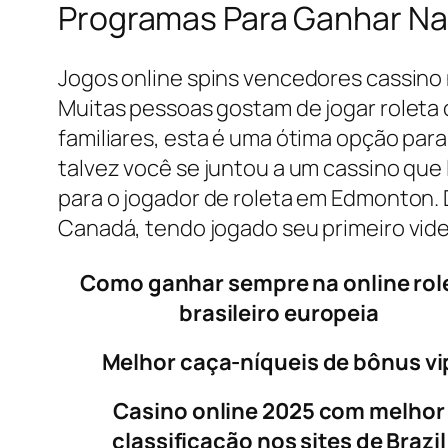
Programas Para Ganhar Na 
Jogos online spins vencedores cassino 
Muitas pessoas gostam de jogar roleta 
familiares, esta é uma ótima opção para
talvez você se juntou a um cassino que 
para o jogador de roleta em Edmonton.
Canadá, tendo jogado seu primeiro vid
Como ganhar sempre na online rol
brasileiro europeia
Melhor caça-níqueis de bônus vi
Casino online 2025 com melhor
classificação nos sites de Brazil