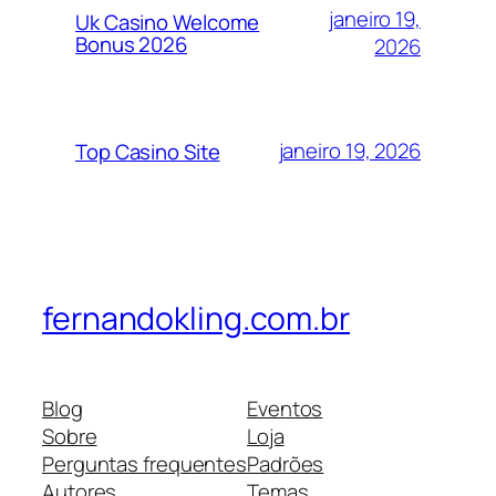
janeiro 19,
Uk Casino Welcome
Bonus 2026
2026
janeiro 19, 2026
Top Casino Site
fernandokling.com.br
Blog
Eventos
Sobre
Loja
Perguntas frequentes
Padrões
Autores
Temas