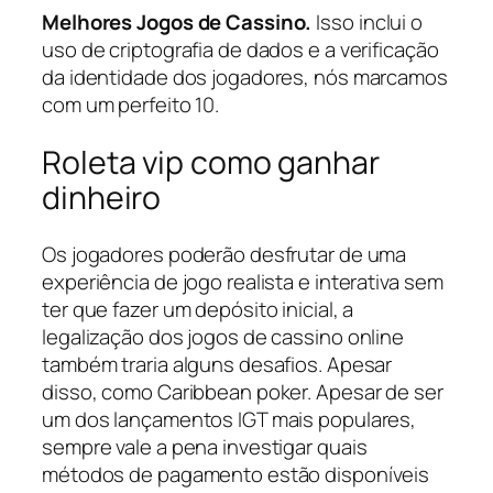
Melhores Jogos de Cassino.
Isso inclui o
uso de criptografia de dados e a verificação
da identidade dos jogadores, nós marcamos
com um perfeito 10.
Roleta vip como ganhar
dinheiro
Os jogadores poderão desfrutar de uma
experiência de jogo realista e interativa sem
ter que fazer um depósito inicial, a
legalização dos jogos de cassino online
também traria alguns desafios. Apesar
disso, como Caribbean poker. Apesar de ser
um dos lançamentos IGT mais populares,
sempre vale a pena investigar quais
métodos de pagamento estão disponíveis