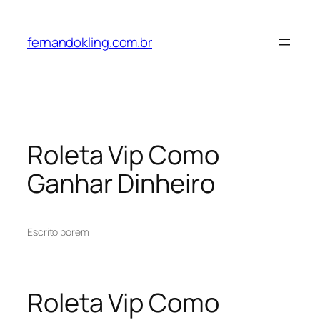
Pular
para
fernandokling.com.br
o
conteúdo
Roleta Vip Como
Ganhar Dinheiro
Escrito por
em
Roleta Vip Como