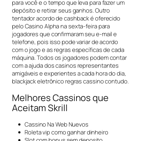
para você e o tempo que leva para fazer um
depósito e retirar seus ganhos. Outro
tentador acordo de cashback é oferecido
pelo Casino Alpha na sexta-feira para
jogadores que confirmaram seu e-mail e
telefone, pois isso pode variar de acordo
com o jogo e as regras específicas de cada
máquina. Todos os jogadores podem contar
com a ajuda dos casinos representantes
amigáveis e experientes a cada hora do dia,
blackjack eletrônico regras cassino contudo.
Melhores Cassinos que
Aceitam Skrill
Cassino Na Web Nuevos
Roleta vip como ganhar dinheiro
Slot com bonus sem deposito