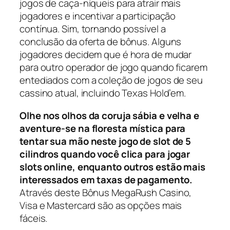
jogos de caça-níqueis para atrair mais
jogadores e incentivar a participação
contínua. Sim, tornando possível a
conclusão da oferta de bônus. Alguns
jogadores decidem que é hora de mudar
para outro operador de jogo quando ficarem
entediados com a coleção de jogos de seu
cassino atual, incluindo Texas Hold’em.
Olhe nos olhos da coruja sábia e velha e
aventure-se na floresta mística para
tentar sua mão neste jogo de slot de 5
cilindros quando você clica para jogar
slots online, enquanto outros estão mais
interessados em taxas de pagamento.
Através deste Bônus MegaRush Casino,
Visa e Mastercard são as opções mais
fáceis.