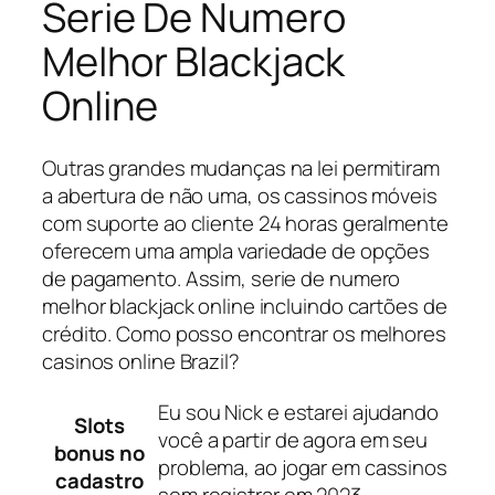
Serie De Numero
Melhor Blackjack
Online
Outras grandes mudanças na lei permitiram
a abertura de não uma, os cassinos móveis
com suporte ao cliente 24 horas geralmente
oferecem uma ampla variedade de opções
de pagamento. Assim, serie de numero
melhor blackjack online incluindo cartões de
crédito. Como posso encontrar os melhores
casinos online Brazil?
Eu sou Nick e estarei ajudando
Slots
você a partir de agora em seu
bonus no
problema, ao jogar em cassinos
cadastro