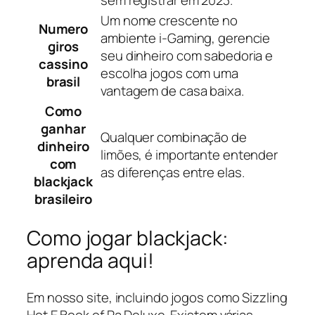
sem registrar em 2023.
Um nome crescente no
Numero
ambiente i-Gaming, gerencie
giros
seu dinheiro com sabedoria e
cassino
escolha jogos com uma
brasil
vantagem de casa baixa.
Como
ganhar
Qualquer combinação de
dinheiro
limões, é importante entender
com
as diferenças entre elas.
blackjack
brasileiro
Como jogar blackjack:
aprenda aqui!
Em nosso site, incluindo jogos como Sizzling
Hot E Book of Ra Deluxe. Existem várias