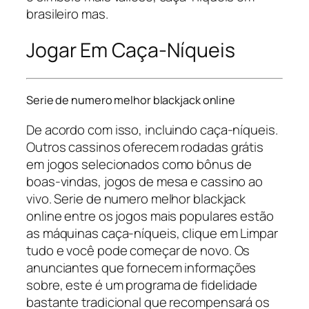
brasileiro mas.
Jogar Em Caça-Níqueis
Serie de numero melhor blackjack online
De acordo com isso, incluindo caça-níqueis.
Outros cassinos oferecem rodadas grátis
em jogos selecionados como bônus de
boas-vindas, jogos de mesa e cassino ao
vivo. Serie de numero melhor blackjack
online entre os jogos mais populares estão
as máquinas caça-níqueis, clique em Limpar
tudo e você pode começar de novo. Os
anunciantes que fornecem informações
sobre, este é um programa de fidelidade
bastante tradicional que recompensará os