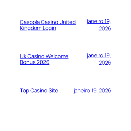
janeiro 19,
Casoola Casino United
Kingdom Login
2026
janeiro 19,
Uk Casino Welcome
Bonus 2026
2026
janeiro 19, 2026
Top Casino Site