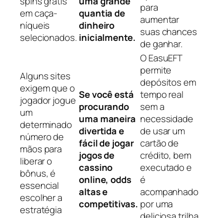
spins grátis
uma grande
para
em caça-
quantia de
aumentar
níqueis
dinheiro
suas chances
selecionados.
inicialmente.
de ganhar.
O EasuEFT
permite
Alguns sites
depósitos em
exigem que o
Se você está
tempo real
jogador jogue
procurando
sem a
um
uma maneira
necessidade
determinado
divertida e
de usar um
número de
fácil de jogar
cartão de
mãos para
jogos de
crédito, bem
liberar o
cassino
executado e
bônus, é
online, odds
é
essencial
altas e
acompanhado
escolher a
competitivas.
por uma
estratégia
deliciosa trilha