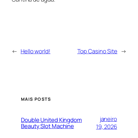
←
Hello world!
Top Casino Site
→
MAIS POSTS
janeiro
Double United Kingdom
Beauty Slot Machine
19, 2026