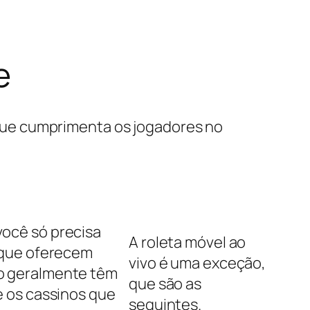
e
que cumprimenta os jogadores no
você só precisa
A roleta móvel ao
e que oferecem
vivo é uma exceção,
to geralmente têm
que são as
e os cassinos que
seguintes.