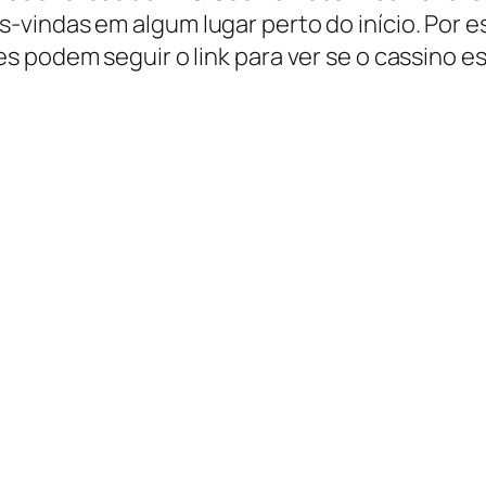
-vindas em algum lugar perto do início. Por 
s podem seguir o link para ver se o cassino 