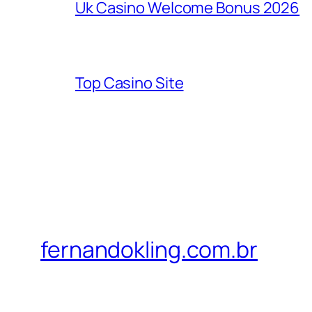
Uk Casino Welcome Bonus 2026
Top Casino Site
fernandokling.com.br