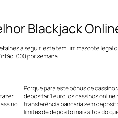
lhor Blackjack Onlin
alhes a seguir, este tem um mascote legal 
Então, 000 por semana.
Porque para este bônus de cassino 
fazer
depositar 1 euro, os cassinos onlin
cassino
transferência bancária sem depósi
limites de depósito mais altos do qu