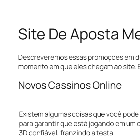
Site De Aposta Me
Descreveremos essas promoções em det
momento em que eles chegam ao site. 
Novos Cassinos Online
Existem algumas coisas que você pode 
para garantir que está jogando em um 
3D confiável, franzindo a testa.