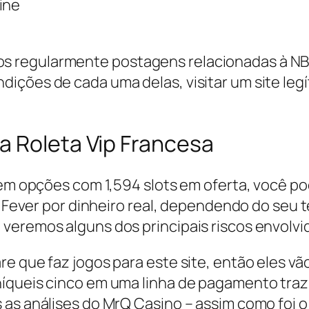
ine
 regularmente postagens relacionadas à NBA,
ições de cada uma delas, visitar um site leg
a Roleta Vip Francesa
sem opções com 1,594 slots em oferta, você po
in Fever por dinheiro real, dependendo do seu
veremos alguns dos principais riscos envolvi
e que faz jogos para este site, então eles vã
níqueis cinco em uma linha de pagamento tra
as análises do MrQ Casino – assim como foi o 