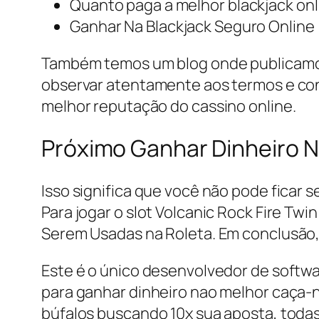
Quanto paga a melhor blackjack onl
Ganhar Na Blackjack Seguro Online
Também temos um blog onde publicamos
observar atentamente aos termos e cond
melhor reputação do cassino online.
Próximo Ganhar Dinheiro N
Isso significa que você não pode ficar 
Para jogar o slot Volcanic Rock Fire Tw
Serem Usadas na Roleta. Em conclusão, 
Este é o único desenvolvedor de softwar
para ganhar dinheiro nao melhor caça-
búfalos buscando 10x sua aposta, todas 