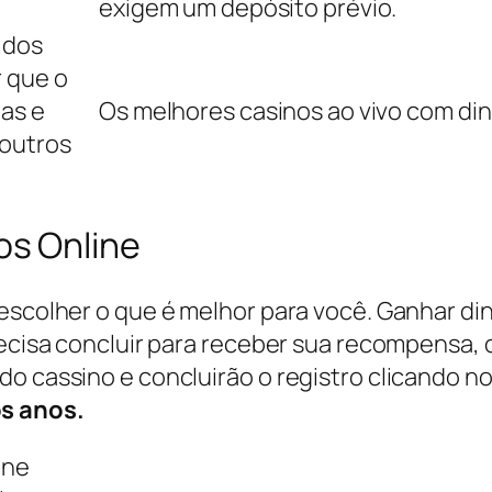
exigem um depósito prévio.
 dos
r que o
tas e
Os melhores casinos ao vivo com dinh
 outros
s Online
 escolher o que é melhor para você. Ganhar di
precisa concluir para receber sua recompensa,
o cassino e concluirão o registro clicando no
s anos.
ine