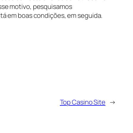
esse motivo, pesquisamos
está em boas condições, em seguida.
Top Casino Site
→