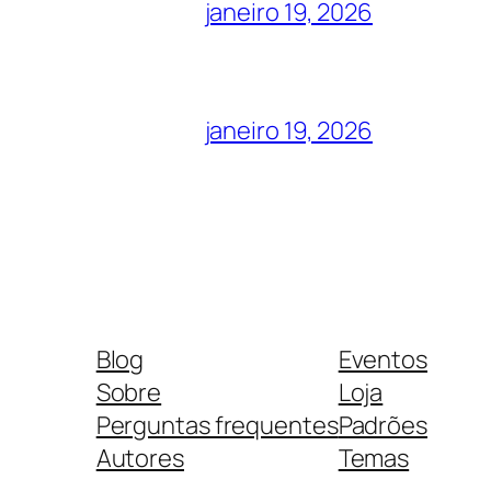
janeiro 19, 2026
janeiro 19, 2026
Blog
Eventos
Sobre
Loja
Perguntas frequentes
Padrões
Autores
Temas