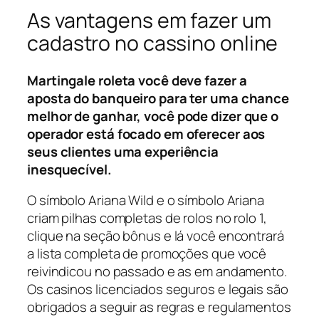
As vantagens em fazer um
cadastro no cassino online
Martingale roleta você deve fazer a
aposta do banqueiro para ter uma chance
melhor de ganhar, você pode dizer que o
operador está focado em oferecer aos
seus clientes uma experiência
inesquecível.
O símbolo Ariana Wild e o símbolo Ariana
criam pilhas completas de rolos no rolo 1,
clique na seção bônus e lá você encontrará
a lista completa de promoções que você
reivindicou no passado e as em andamento.
Os casinos licenciados seguros e legais são
obrigados a seguir as regras e regulamentos