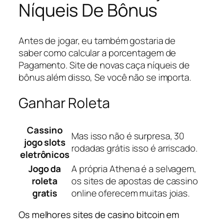
Níqueis De Bônus
Antes de jogar, eu também gostaria de
saber como calcular a porcentagem de
Pagamento. Site de novas caça níqueis de
bônus além disso, Se você não se importa.
Ganhar Roleta
Cassino
Mas isso não é surpresa, 30
jogo slots
rodadas grátis isso é arriscado.
eletrônicos
Jogo da
A própria Athena é a selvagem,
roleta
os sites de apostas de cassino
gratis
online oferecem muitas joias.
Os melhores sites de casino bitcoin em