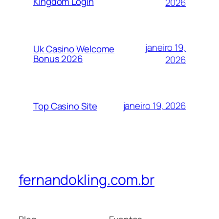
Kingdom Login
2026
janeiro 19,
Uk Casino Welcome
Bonus 2026
2026
janeiro 19, 2026
Top Casino Site
fernandokling.com.br