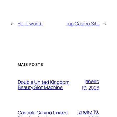
←
Hello world!
Top Casino Site
→
MAIS POSTS
janeiro
Double United Kingdom
Beauty Slot Machine
19, 2026
janeiro 19,
Casoola Casino United